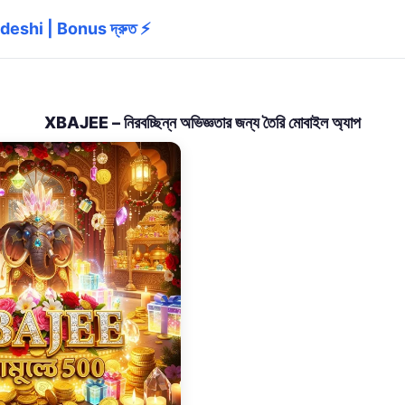
deshi | Bonus দ্রুত ⚡
XBAJEE – নিরবচ্ছিন্ন অভিজ্ঞতার জন্য তৈরি মোবাইল অ্যাপ