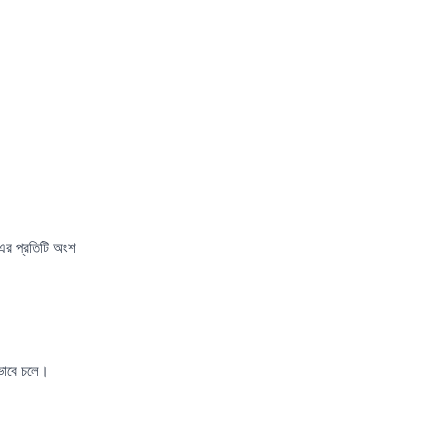
এর প্রতিটি অংশ
ভাবে চলে।