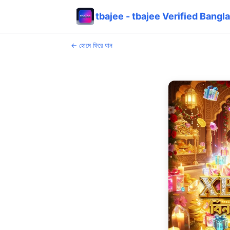
tbajee - tbajee Verified Bangla
← হোমে ফিরে যান