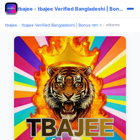
tbajee - tbajee Verified Bangladeshi | Bonus দ্রুত ⚡
tbajee - tbajee Verified Bangladeshi | Bonus দ্রুত ⚡
›
ডাউনলোড