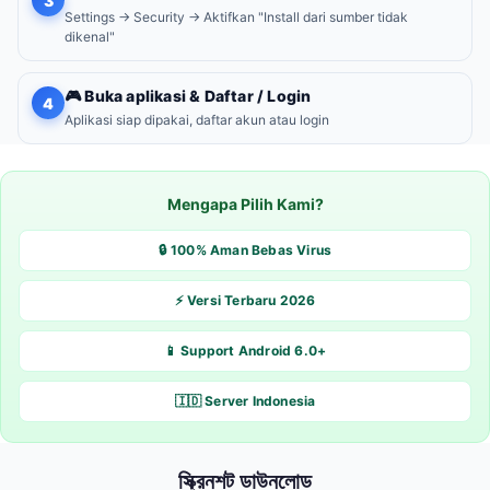
3
Settings → Security → Aktifkan "Install dari sumber tidak
dikenal"
🎮 Buka aplikasi & Daftar / Login
4
Aplikasi siap dipakai, daftar akun atau login
Mengapa Pilih Kami?
🔒 100% Aman Bebas Virus
⚡ Versi Terbaru 2026
📱 Support Android 6.0+
🇮🇩 Server Indonesia
স্ক্রিনশট ডাউনলোড