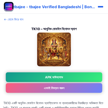
tbajee - tbajee Verified Bangladeshi | Bonus দ্রুত ⚡
← হোমে ফিরে যান
TK10 – আধুনিক মোবাইল বিনোদন অ্যাপ
APK ডাউনলোড
এখনই নিবন্ধন করুন
TK10 একটি আধুনিক মোবাইল বিনোদন অ্যাপ্লিকেশন যা ব্যবহারকারীদের নিরবচ্ছিন্ন অভিজ্ঞতা দিতে
তৈরি। TK10 এর মাধ্যমে আপনি একটি হালকা ও প্রতিক্রিয়াশীল অ্যাপে বিভিন্ন ধরনের কনটেন্ট