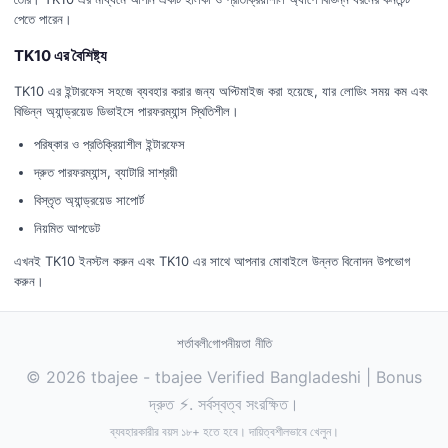
পেতে পারেন।
TK10 এর বৈশিষ্ট্য
TK10 এর ইন্টারফেস সহজে ব্যবহার করার জন্য অপ্টিমাইজ করা হয়েছে, যার লোডিং সময় কম এবং
বিভিন্ন অ্যান্ড্রয়েড ডিভাইসে পারফরম্যান্স স্থিতিশীল।
পরিষ্কার ও প্রতিক্রিয়াশীল ইন্টারফেস
দ্রুত পারফরম্যান্স, ব্যাটারি সাশ্রয়ী
বিস্তৃত অ্যান্ড্রয়েড সাপোর্ট
নিয়মিত আপডেট
এখনই TK10 ইনস্টল করুন এবং TK10 এর সাথে আপনার মোবাইলে উন্নত বিনোদন উপভোগ
করুন।
শর্তাবলী
গোপনীয়তা নীতি
© 2026 tbajee - tbajee Verified Bangladeshi | Bonus
দ্রুত ⚡. সর্বস্বত্ব সংরক্ষিত।
ব্যবহারকারীর বয়স ১৮+ হতে হবে। দায়িত্বশীলভাবে খেলুন।