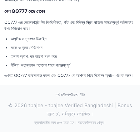
কেন QQ777 বেছে নেবেন
QQ777 এর ডেভেলপমেন্ট টিম স্থিতিশীলতা, গতি এবং বিভিন্ন স্ক্রিন সাইজে সামঞ্জস্যপূর্ণ অভিজ্ঞতার
উপর বিনিয়োগ করে।
আধুনিক ও সুসংগত ডিজাইন
সহজ ও দ্রুত নেভিগেশন
হালকা অ্যাপ, কম জায়গা দখল করে
বিভিন্ন অ্যান্ড্রয়েড মডেলের সাথে সামঞ্জস্যপূর্ণ
এখনই QQ777 ডাউনলোড করুন এবং QQ777 কে আপনার প্রিয় বিনোদন অ্যাপে পরিণত করুন।
শর্তাবলী
গোপনীয়তা নীতি
© 2026 tbajee - tbajee Verified Bangladeshi | Bonus
দ্রুত ⚡. সর্বস্বত্ব সংরক্ষিত।
ব্যবহারকারীর বয়স ১৮+ হতে হবে। দায়িত্বশীলভাবে খেলুন।