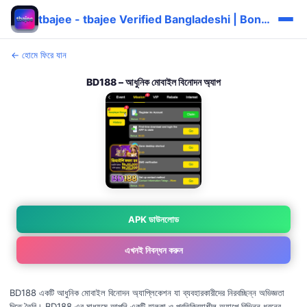
tbajee - tbajee Verified Bangladeshi | Bonus দ্রুত ⚡
← হোমে ফিরে যান
BD188 – আধুনিক মোবাইল বিনোদন অ্যাপ
APK ডাউনলোড
এখনই নিবন্ধন করুন
BD188 একটি আধুনিক মোবাইল বিনোদন অ্যাপ্লিকেশন যা ব্যবহারকারীদের নিরবচ্ছিন্ন অভিজ্ঞতা
দিতে তৈরি। BD188 এর মাধ্যমে আপনি একটি হালকা ও প্রতিক্রিয়াশীল অ্যাপে বিভিন্ন ধরনের