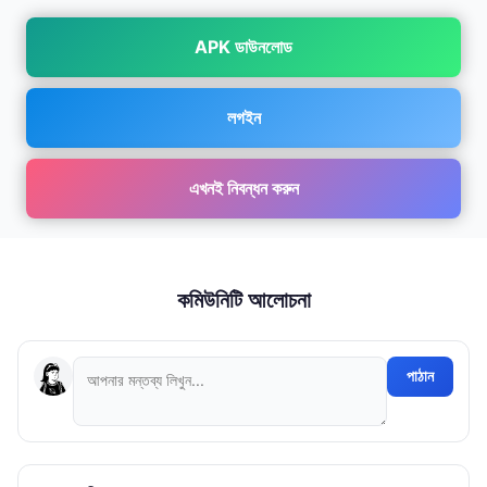
APK ডাউনলোড
লগইন
এখনই নিবন্ধন করুন
কমিউনিটি আলোচনা
পাঠান