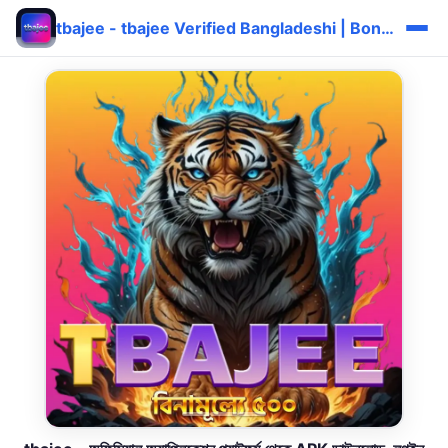
tbajee - tbajee Verified Bangladeshi | Bonus দ্রুত ⚡