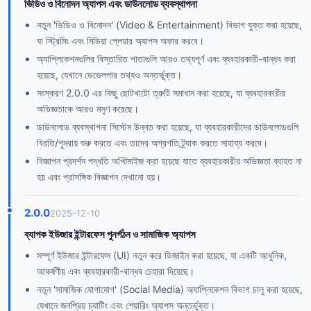
ভিডিও ও বিনোদন অ্যাপস এবং ডাউনলোড ব্যবস্থাপনা
নতুন 'ভিডিও ও বিনোদন' (Video & Entertainment) বিভাগ যুক্ত করা হয়েছে,
যা স্ট্রিমিং এবং মিডিয়া প্লেয়ার অ্যাপস অফার করবে।
অ্যাপ্লিকেশনগুলির বিস্তারিত পাতাগুলি আরও তথ্যপূর্ণ এবং ব্যবহারকারী-বান্ধব করা
হয়েছে, যেখানে ডেভেলপার তথ্যও অন্তর্ভুক্ত।
সংস্করণ 2.0.0 এর কিছু ছোটখাটো ত্রুটি সমাধান করা হয়েছে, যা ব্যবহারকারীর
অভিজ্ঞতাকে আরও মসৃণ করেছে।
ডাউনলোড ব্যবস্থাপনা সিস্টেম উন্নত করা হয়েছে, যা ব্যবহারকারীদের ডাউনলোডগুলি
বিরতি/পুনরায় শুরু করতে এবং তাদের অগ্রগতি ট্র্যাক করতে সাহায্য করবে।
বিজ্ঞাপন প্রদর্শন পদ্ধতি অপ্টিমাইজ করা হয়েছে যাতে ব্যবহারকারীর অভিজ্ঞতা ব্যাহত না
হয় এবং প্রাসঙ্গিক বিজ্ঞাপন দেখানো হয়।
2.0.0
2025-12-10
ব্যাপক ইউজার ইন্টারফেস পুনর্গঠন ও সামাজিক অ্যাপস
সম্পূর্ণ ইউজার ইন্টারফেস (UI) নতুন করে ডিজাইন করা হয়েছে, যা একটি আধুনিক,
আকর্ষণীয় এবং ব্যবহারকারী-বান্ধব চেহারা দিয়েছে।
নতুন 'সামাজিক যোগাযোগ' (Social Media) অ্যাপ্লিকেশন বিভাগ চালু করা হয়েছে,
যেখানে জনপ্রিয় চ্যাটিং এবং শেয়ারিং অ্যাপস অন্তর্ভুক্ত।