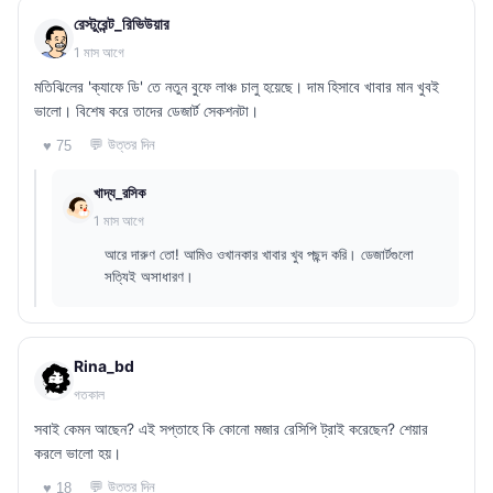
রেস্টুরেন্ট_রিভিউয়ার
1 মাস আগে
মতিঝিলের 'ক্যাফে ডি' তে নতুন বুফে লাঞ্চ চালু হয়েছে। দাম হিসাবে খাবার মান খুবই
ভালো। বিশেষ করে তাদের ডেজার্ট সেকশনটা।
💬 উত্তর দিন
♥ 75
খাদ্য_রসিক
1 মাস আগে
আরে দারুণ তো! আমিও ওখানকার খাবার খুব পছন্দ করি। ডেজার্টগুলো
সত্যিই অসাধারণ।
Rina_bd
গতকাল
সবাই কেমন আছেন? এই সপ্তাহে কি কোনো মজার রেসিপি ট্রাই করেছেন? শেয়ার
করলে ভালো হয়।
💬 উত্তর দিন
♥ 18