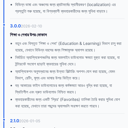
বিভিন্ন ভাষা এবং অঞ্চলের জন্য প্ল্যাটফর্মের স্থানীয়করণ (localization) এর
প্রস্তুতি শুরু হয়েছে, যা বিশ্বব্যাপী ব্যবহারকারীদের জন্য সুবিধা বাড়াবে।
3.0.0
2026-02-10
শিক্ষা ও শেখার উপর ফোকাস
নতুন এবং বিস্তৃত 'শিক্ষা ও শেখা' (Education & Learning) বিভাগ চালু করা
হয়েছে, যেখানে বিভিন্ন বয়সের জন্য শিক্ষামূলক অ্যাপস রয়েছে।
নির্বাচিত অ্যাপ্লিকেশনগুলির জন্য অফলাইন ডাউনলোড ক্ষমতা যুক্ত করা হয়েছে, যা
ইন্টারনেট সংযোগ ছাড়াই ব্যবহারের সুবিধা দেবে।
অ্যাপ্লিকেশন অনুসন্ধানের জন্য উন্নত ফিল্টারিং অপশন যোগ করা হয়েছে, যেমন
বিভাগ, রেটিং, মূল্য এবং ভাষার উপর ভিত্তি করে।
বড় আকারের ফাইল ডাউনলোডের জন্য কর্মক্ষমতা আরও বৃদ্ধি করা হয়েছে, যা
স্থিতিশীল এবং দ্রুত ডাউনলোড নিশ্চিত করবে।
ব্যবহারকারীদের জন্য একটি 'প্রিয়' (Favorites) তালিকা তৈরি করার সুবিধা যোগ
করা হয়েছে, যেখানে তারা পছন্দের অ্যাপগুলি সংরক্ষণ করতে পারবে।
2.1.0
2026-01-05