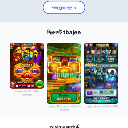
সকল ব্র্যান্ড দেখুন →
স্ক্রিনশট tbajee
tbajee স্ক্রিনশট - APK
অফিসিয়াল
tbajee Preview - অফিসিয়াল
tbajee স্ক্রিনশট অফিসিয়াল APK
ডাউনলোড
আমাদের সম্পর্কে