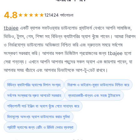
4.8
★
★
★
★
★
121424 পর্যালোচনা
tbajee
একটি ব্যাপক সফটওয়্যার ডাউনলোড প্ল্যাটফর্ম যেখানে আপনি সামাজিক,
ভিডিও, টুলস, গেম, শিক্ষা সহ বিভিন্ন ক্যাটাগরির অ্যাপ খুঁজে পাবেন। আমরা নিরাপদ
ও নির্ভরযোগ্য ডাউনলোড অভিজ্ঞতা নিশ্চিত করি এবং দ্রুততম সময়ে সর্বশেষ
সংস্করণ সরবরাহ করি। আপনার সকল ডিজিটাল প্রয়োজনের জন্য tbajee হলো
সেরা গন্তব্য। এখানে আপনি আপনার পছন্দের সকল অ্যাপ এক জায়গায় পাবেন, যা
আপনার সময় বাঁচাবে এবং আপনার ডিভাইসকে আপ-টু-ডেট রাখবে।
বিভিন্ন ক্যাটাগরির অ্যাপের বিশাল সংগ্রহ
নিরাপদ ও ভাইরাস-মুক্ত ডাউনলোড নিশ্চিত করে
সর্বশেষ সংস্করণের দ্রুত আপডেট সরবরাহ
ব্যবহারকারী-বান্ধব এবং সহজ ইন্টারফেস
শক্তিশালী সার্চ ইঞ্জিন যা অ্যাপ খুঁজে পেতে সাহায্য করে
বিনামূল্যে অসংখ্য অ্যাপ ডাউনলোড করার সুবিধা
প্রতিটি অ্যাপের জন্য রেটিং ও রিভিউ দেখার ব্যবস্থা