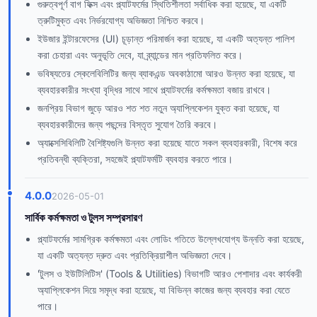
গুরুত্বপূর্ণ বাগ ফিক্স এবং প্ল্যাটফর্মের স্থিতিশীলতা সর্বাধিক করা হয়েছে, যা একটি
ত্রুটিমুক্ত এবং নির্ভরযোগ্য অভিজ্ঞতা নিশ্চিত করবে।
ইউজার ইন্টারফেসের (UI) চূড়ান্ত পরিমার্জন করা হয়েছে, যা একটি অত্যন্ত পালিশ
করা চেহারা এবং অনুভূতি দেবে, যা ব্র্যান্ডের মান প্রতিফলিত করে।
ভবিষ্যতের স্কেলেবিলিটির জন্য ব্যাকএন্ড অবকাঠামো আরও উন্নত করা হয়েছে, যা
ব্যবহারকারীর সংখ্যা বৃদ্ধির সাথে সাথে প্ল্যাটফর্মের কর্মক্ষমতা বজায় রাখবে।
জনপ্রিয় বিভাগ জুড়ে আরও শত শত নতুন অ্যাপ্লিকেশন যুক্ত করা হয়েছে, যা
ব্যবহারকারীদের জন্য পছন্দের বিস্তৃত সুযোগ তৈরি করবে।
অ্যাক্সেসিবিলিটি বৈশিষ্ট্যগুলি উন্নত করা হয়েছে যাতে সকল ব্যবহারকারী, বিশেষ করে
প্রতিবন্ধী ব্যক্তিরা, সহজেই প্ল্যাটফর্মটি ব্যবহার করতে পারে।
4.0.0
2026-05-01
সার্বিক কর্মক্ষমতা ও টুলস সম্প্রসারণ
প্ল্যাটফর্মের সামগ্রিক কর্মক্ষমতা এবং লোডিং গতিতে উল্লেখযোগ্য উন্নতি করা হয়েছে,
যা একটি অত্যন্ত দ্রুত এবং প্রতিক্রিয়াশীল অভিজ্ঞতা দেবে।
'টুলস ও ইউটিলিটিস' (Tools & Utilities) বিভাগটি আরও পেশাদার এবং কার্যকরী
অ্যাপ্লিকেশন দিয়ে সমৃদ্ধ করা হয়েছে, যা বিভিন্ন কাজের জন্য ব্যবহার করা যেতে
পারে।