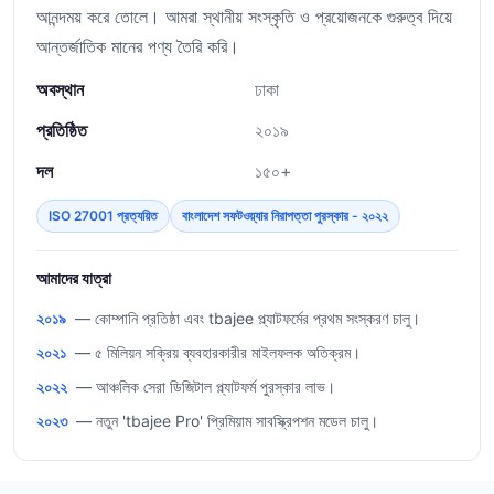
আনন্দময় করে তোলে। আমরা স্থানীয় সংস্কৃতি ও প্রয়োজনকে গুরুত্ব দিয়ে
আন্তর্জাতিক মানের পণ্য তৈরি করি।
অবস্থান
ঢাকা
প্রতিষ্ঠিত
২০১৯
দল
১৫০+
ISO 27001 প্রত্যয়িত
বাংলাদেশ সফটওয়্যার নিরাপত্তা পুরস্কার - ২০২২
আমাদের যাত্রা
২০১৯
— কোম্পানি প্রতিষ্ঠা এবং tbajee প্ল্যাটফর্মের প্রথম সংস্করণ চালু।
২০২১
— ৫ মিলিয়ন সক্রিয় ব্যবহারকারীর মাইলফলক অতিক্রম।
২০২২
— আঞ্চলিক সেরা ডিজিটাল প্ল্যাটফর্ম পুরস্কার লাভ।
২০২৩
— নতুন 'tbajee Pro' প্রিমিয়াম সাবস্ক্রিপশন মডেল চালু।