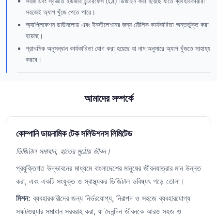
সহজ এবং স্বজ্ঞাত ইউজার ইন্টারফেস (UI) ডিজাইন করা হয়েছে যাতে ব্যবহারকারীরা
সহজেই অ্যাপ খুঁজে পেতে পারে।
অ্যাপ্লিকেশন ডাউনলোড এবং ইনস্টলেশনের জন্য মৌলিক কার্যকারিতা অন্তর্ভুক্ত করা
হয়েছে।
প্রাথমিক অনুসন্ধান কার্যকারিতা যোগ করা হয়েছে যা নাম অনুসারে অ্যাপ খুঁজতে সাহায্য
করবে।
আমাদের সম্পর্কে
কোম্পানি ডায়নামিক টেক সলিউশনস লিমিটেড
ডিজিটাল সমাধান, হাতের মুঠোয় জীবন।
প্রযুক্তিগত উদ্ভাবনের মাধ্যমে বাংলাদেশের মানুষের জীবনযাত্রার মান উন্নত
করা, এবং একটি সংযুক্ত ও স্বাস্থ্যকর ডিজিটাল ভবিষ্যৎ গড়ে তোলা।
মিশন:
ব্যবহারকারীদের জন্য নির্ভরযোগ্য, নিরাপদ ও সহজে ব্যবহারযোগ্য
সফটওয়্যার সমাধান সরবরাহ করা, যা দৈনন্দিন জীবনকে আরও সহজ ও