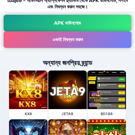
tbajee - অফিসিয়াল অ্যাপ্লিকেশন প্ল্যাটফর্ম থেকে APK ডাউনলোড, লগইন
এবং নিবন্ধন করুন সহজে।
APK ডাউনলোড
এখনই নিবন্ধন করুন
অন্যান্য জনপ্রিয় ব্র্যান্ড
KX8
JETA9
BD188