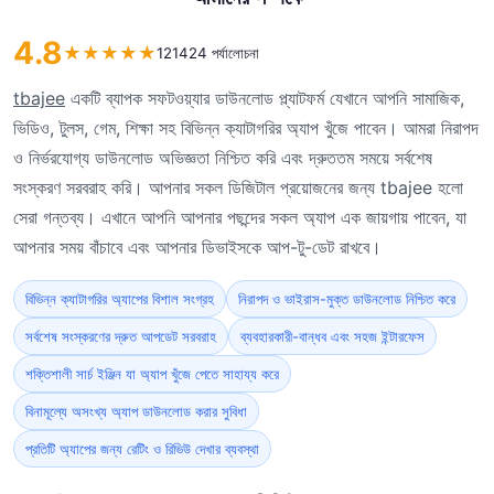
4.8
★
★
★
★
★
121424 পর্যালোচনা
tbajee
একটি ব্যাপক সফটওয়্যার ডাউনলোড প্ল্যাটফর্ম যেখানে আপনি সামাজিক,
ভিডিও, টুলস, গেম, শিক্ষা সহ বিভিন্ন ক্যাটাগরির অ্যাপ খুঁজে পাবেন। আমরা নিরাপদ
ও নির্ভরযোগ্য ডাউনলোড অভিজ্ঞতা নিশ্চিত করি এবং দ্রুততম সময়ে সর্বশেষ
সংস্করণ সরবরাহ করি। আপনার সকল ডিজিটাল প্রয়োজনের জন্য tbajee হলো
সেরা গন্তব্য। এখানে আপনি আপনার পছন্দের সকল অ্যাপ এক জায়গায় পাবেন, যা
আপনার সময় বাঁচাবে এবং আপনার ডিভাইসকে আপ-টু-ডেট রাখবে।
বিভিন্ন ক্যাটাগরির অ্যাপের বিশাল সংগ্রহ
নিরাপদ ও ভাইরাস-মুক্ত ডাউনলোড নিশ্চিত করে
সর্বশেষ সংস্করণের দ্রুত আপডেট সরবরাহ
ব্যবহারকারী-বান্ধব এবং সহজ ইন্টারফেস
শক্তিশালী সার্চ ইঞ্জিন যা অ্যাপ খুঁজে পেতে সাহায্য করে
বিনামূল্যে অসংখ্য অ্যাপ ডাউনলোড করার সুবিধা
প্রতিটি অ্যাপের জন্য রেটিং ও রিভিউ দেখার ব্যবস্থা