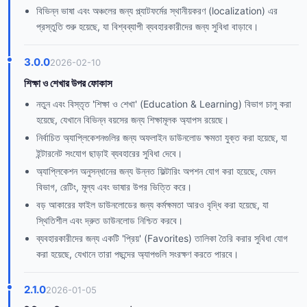
বিভিন্ন ভাষা এবং অঞ্চলের জন্য প্ল্যাটফর্মের স্থানীয়করণ (localization) এর
প্রস্তুতি শুরু হয়েছে, যা বিশ্বব্যাপী ব্যবহারকারীদের জন্য সুবিধা বাড়াবে।
3.0.0
2026-02-10
শিক্ষা ও শেখার উপর ফোকাস
নতুন এবং বিস্তৃত 'শিক্ষা ও শেখা' (Education & Learning) বিভাগ চালু করা
হয়েছে, যেখানে বিভিন্ন বয়সের জন্য শিক্ষামূলক অ্যাপস রয়েছে।
নির্বাচিত অ্যাপ্লিকেশনগুলির জন্য অফলাইন ডাউনলোড ক্ষমতা যুক্ত করা হয়েছে, যা
ইন্টারনেট সংযোগ ছাড়াই ব্যবহারের সুবিধা দেবে।
অ্যাপ্লিকেশন অনুসন্ধানের জন্য উন্নত ফিল্টারিং অপশন যোগ করা হয়েছে, যেমন
বিভাগ, রেটিং, মূল্য এবং ভাষার উপর ভিত্তি করে।
বড় আকারের ফাইল ডাউনলোডের জন্য কর্মক্ষমতা আরও বৃদ্ধি করা হয়েছে, যা
স্থিতিশীল এবং দ্রুত ডাউনলোড নিশ্চিত করবে।
ব্যবহারকারীদের জন্য একটি 'প্রিয়' (Favorites) তালিকা তৈরি করার সুবিধা যোগ
করা হয়েছে, যেখানে তারা পছন্দের অ্যাপগুলি সংরক্ষণ করতে পারবে।
2.1.0
2026-01-05