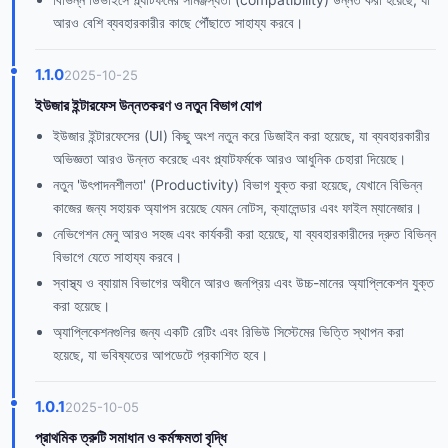
আরও বেশি ব্যবহারকারীর কাছে পৌঁছাতে সাহায্য করবে।
1.1.0
2025-10-25
ইউজার ইন্টারফেস উন্নতকরণ ও নতুন বিভাগ যোগ
ইউজার ইন্টারফেসের (UI) কিছু অংশ নতুন করে ডিজাইন করা হয়েছে, যা ব্যবহারকারীর
অভিজ্ঞতা আরও উন্নত করেছে এবং প্ল্যাটফর্মকে আরও আধুনিক চেহারা দিয়েছে।
নতুন 'উৎপাদনশীলতা' (Productivity) বিভাগ যুক্ত করা হয়েছে, যেখানে বিভিন্ন
কাজের জন্য সহায়ক অ্যাপস রয়েছে যেমন নোটস, ক্যালেন্ডার এবং ফাইল ম্যানেজার।
নেভিগেশন মেনু আরও সহজ এবং কার্যকরী করা হয়েছে, যা ব্যবহারকারীদের দ্রুত বিভিন্ন
বিভাগে যেতে সাহায্য করবে।
স্বাস্থ্য ও ব্যায়াম বিভাগের অধীনে আরও জনপ্রিয় এবং উচ্চ-মানের অ্যাপ্লিকেশন যুক্ত
করা হয়েছে।
অ্যাপ্লিকেশনগুলির জন্য একটি রেটিং এবং রিভিউ সিস্টেমের ভিত্তি স্থাপন করা
হয়েছে, যা ভবিষ্যতের আপডেটে প্রকাশিত হবে।
1.0.1
2025-10-05
প্রাথমিক ত্রুটি সমাধান ও কর্মক্ষমতা বৃদ্ধি