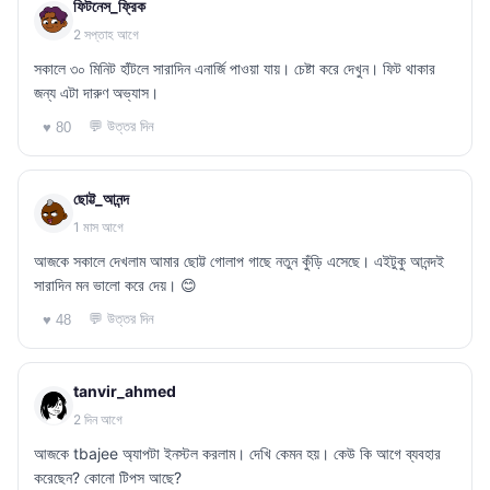
ফিটনেস_ফ্রিক
2 সপ্তাহ আগে
সকালে ৩০ মিনিট হাঁটলে সারাদিন এনার্জি পাওয়া যায়। চেষ্টা করে দেখুন। ফিট থাকার
জন্য এটা দারুণ অভ্যাস।
💬 উত্তর দিন
♥ 80
ছোট্ট_আনন্দ
1 মাস আগে
আজকে সকালে দেখলাম আমার ছোট্ট গোলাপ গাছে নতুন কুঁড়ি এসেছে। এইটুকু আনন্দই
সারাদিন মন ভালো করে দেয়। 😊
💬 উত্তর দিন
♥ 48
tanvir_ahmed
2 দিন আগে
আজকে tbajee অ্যাপটা ইনস্টল করলাম। দেখি কেমন হয়। কেউ কি আগে ব্যবহার
করেছেন? কোনো টিপস আছে?