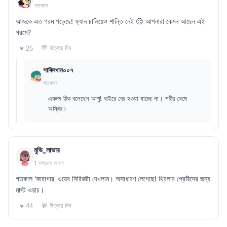
গতকাল
আজকে এত গরম পড়েছে! ফ্যান চালিয়েও শান্তি নেই 😥 আপনারা কেমন আছেন এই
গরমে?
💬 উত্তর দিন
♥ 25
শাকিবখান০০৭
গতকাল
একদম ঠিক বলেছেন আপু! বাইরে বের হওয়া যাচ্ছে না। শরীর ঘেমে
অস্থির।
মুভি_লাভার
1 সপ্তাহ আগে
গতকাল 'কারাগার' ওয়েব সিরিজটা দেখলাম। অসাধারণ লেগেছে! থ্রিলার প্রেমীদের জন্য
মাস্ট ওয়াচ।
💬 উত্তর দিন
♥ 44