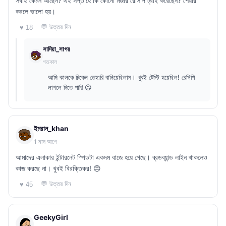
সবাই কেমন আছেন? এই সপ্তাহে কি কোনো মজার রেসিপি ট্রাই করেছেন? শেয়ার
করলে ভালো হয়।
💬 উত্তর দিন
♥ 18
সাদিয়া_সাগর
গতকাল
আমি কালকে চিকেন তেহারি বানিয়েছিলাম। খুবই টেস্টি হয়েছিল! রেসিপি
লাগলে দিতে পারি 😉
ইমরান_khan
1 মাস আগে
আমাদের এলাকার ইন্টারনেট স্পিডটা একদম বাজে হয়ে গেছে। ব্রডব্যান্ড লাইন থাকলেও
কাজ করছে না। খুবই বিরক্তিকর! 😠
💬 উত্তর দিন
♥ 45
GeekyGirl