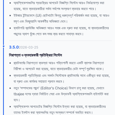
অ্যাপ্লিকেশনগুলির স্বয়ংক্রিয় আপডেট বিজ্ঞপ্তি সিস্টেম আরও নির্ভরযোগ্য করা
হয়েছে, যাতে ব্যবহারকারীরা সর্বদা সর্বশেষ সংস্করণ ব্যবহার করতে পারে।
ইউজার ইন্টারফেসে (UI) ছোটখাটো কিন্তু গুরুত্বপূর্ণ পরিমার্জন করা হয়েছে, যা আরও
মসৃণ এবং ভিজ্যুয়ালি আকর্ষণীয় অভিজ্ঞতা দেবে।
ক্যাটাগরি ব্রাউজিং অভিজ্ঞতা আরও সহজ এবং দ্রুত করা হয়েছে, যা ব্যবহারকারীদের
পছন্দের অ্যাপ খুঁজে পেতে কম সময় ব্যয় করতে সাহায্য করবে।
3.5.0
2026-03-25
নিরাপত্তা ও ব্যবহারকারী প্রতিক্রিয়া সিস্টেম
প্ল্যাটফর্মের নিরাপত্তা ব্যবস্থা আরও শক্তিশালী করতে একটি ব্যাপক নিরাপত্তা
নিরীক্ষা ও আপডেট করা হয়েছে, যাতে ব্যবহারকারীর ডেটা সম্পূর্ণ সুরক্ষিত থাকে।
ব্যবহারকারী প্রতিক্রিয়া এবং সমর্থন সিস্টেমকে প্ল্যাটফর্মের সাথে একীভূত করা হয়েছে,
যা দ্রুত এবং কার্যকর সহায়তা প্রদান করবে।
নতুন 'সম্পাদকের পছন্দ' (Editor's Choice) বিভাগ চালু করা হয়েছে, যেখানে
tbajee দলের দ্বারা নির্বাচিত সেরা এবং উদ্ভাবনী অ্যাপ্লিকেশনগুলি হাইলাইট করা
হবে।
অ্যাপ্লিকেশন আপডেটের বিজ্ঞপ্তি সিস্টেম উন্নত করা হয়েছে, যা ব্যবহারকারীদের
তাদের ইনস্টল করা অ্যাপগুলির নতুন সংস্করণ সম্পর্কে অবহিত করবে।