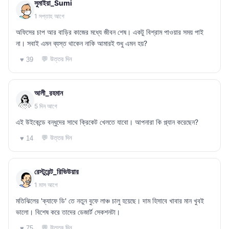
সুমাইয়া_Sumi
1 সপ্তাহ আগে
অফিসের চাপ আর বাড়ির কাজের মধ্যে জীবন শেষ। একটু বিশ্রাম পাওয়ার সময় পাই
না। সবাই এমন ব্যস্ত থাকেন নাকি আমারই শুধু এমন হয়?
💬 উত্তর দিন
♥ 39
আলী_রহমান
5 দিন আগে
এই উইকেন্ডে বন্ধুদের সাথে ক্রিকেট খেলতে যাবো। আপনারা কি প্ল্যান করেছেন?
💬 উত্তর দিন
♥ 14
রেস্টুরেন্ট_রিভিউয়ার
1 মাস আগে
মতিঝিলের 'ক্যাফে ডি' তে নতুন বুফে লাঞ্চ চালু হয়েছে। দাম হিসাবে খাবার মান খুবই
ভালো। বিশেষ করে তাদের ডেজার্ট সেকশনটা।
💬 উত্তর দিন
♥ 75