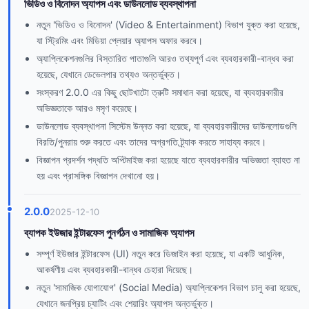
ভিডিও ও বিনোদন অ্যাপস এবং ডাউনলোড ব্যবস্থাপনা
নতুন 'ভিডিও ও বিনোদন' (Video & Entertainment) বিভাগ যুক্ত করা হয়েছে,
যা স্ট্রিমিং এবং মিডিয়া প্লেয়ার অ্যাপস অফার করবে।
অ্যাপ্লিকেশনগুলির বিস্তারিত পাতাগুলি আরও তথ্যপূর্ণ এবং ব্যবহারকারী-বান্ধব করা
হয়েছে, যেখানে ডেভেলপার তথ্যও অন্তর্ভুক্ত।
সংস্করণ 2.0.0 এর কিছু ছোটখাটো ত্রুটি সমাধান করা হয়েছে, যা ব্যবহারকারীর
অভিজ্ঞতাকে আরও মসৃণ করেছে।
ডাউনলোড ব্যবস্থাপনা সিস্টেম উন্নত করা হয়েছে, যা ব্যবহারকারীদের ডাউনলোডগুলি
বিরতি/পুনরায় শুরু করতে এবং তাদের অগ্রগতি ট্র্যাক করতে সাহায্য করবে।
বিজ্ঞাপন প্রদর্শন পদ্ধতি অপ্টিমাইজ করা হয়েছে যাতে ব্যবহারকারীর অভিজ্ঞতা ব্যাহত না
হয় এবং প্রাসঙ্গিক বিজ্ঞাপন দেখানো হয়।
2.0.0
2025-12-10
ব্যাপক ইউজার ইন্টারফেস পুনর্গঠন ও সামাজিক অ্যাপস
সম্পূর্ণ ইউজার ইন্টারফেস (UI) নতুন করে ডিজাইন করা হয়েছে, যা একটি আধুনিক,
আকর্ষণীয় এবং ব্যবহারকারী-বান্ধব চেহারা দিয়েছে।
নতুন 'সামাজিক যোগাযোগ' (Social Media) অ্যাপ্লিকেশন বিভাগ চালু করা হয়েছে,
যেখানে জনপ্রিয় চ্যাটিং এবং শেয়ারিং অ্যাপস অন্তর্ভুক্ত।