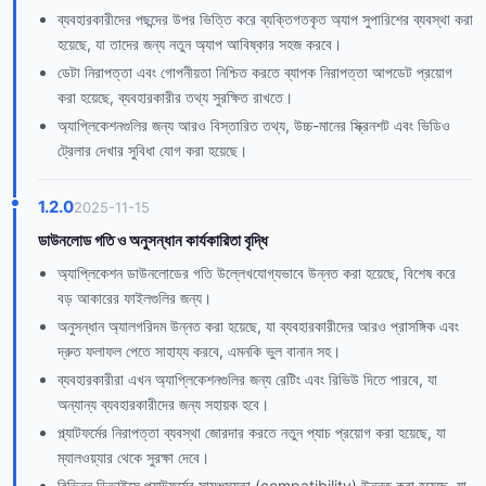
ব্যবহারকারীদের পছন্দের উপর ভিত্তি করে ব্যক্তিগতকৃত অ্যাপ সুপারিশের ব্যবস্থা করা
হয়েছে, যা তাদের জন্য নতুন অ্যাপ আবিষ্কার সহজ করবে।
ডেটা নিরাপত্তা এবং গোপনীয়তা নিশ্চিত করতে ব্যাপক নিরাপত্তা আপডেট প্রয়োগ
করা হয়েছে, ব্যবহারকারীর তথ্য সুরক্ষিত রাখতে।
অ্যাপ্লিকেশনগুলির জন্য আরও বিস্তারিত তথ্য, উচ্চ-মানের স্ক্রিনশট এবং ভিডিও
ট্রেলার দেখার সুবিধা যোগ করা হয়েছে।
1.2.0
2025-11-15
ডাউনলোড গতি ও অনুসন্ধান কার্যকারিতা বৃদ্ধি
অ্যাপ্লিকেশন ডাউনলোডের গতি উল্লেখযোগ্যভাবে উন্নত করা হয়েছে, বিশেষ করে
বড় আকারের ফাইলগুলির জন্য।
অনুসন্ধান অ্যালগরিদম উন্নত করা হয়েছে, যা ব্যবহারকারীদের আরও প্রাসঙ্গিক এবং
দ্রুত ফলাফল পেতে সাহায্য করবে, এমনকি ভুল বানান সহ।
ব্যবহারকারীরা এখন অ্যাপ্লিকেশনগুলির জন্য রেটিং এবং রিভিউ দিতে পারবে, যা
অন্যান্য ব্যবহারকারীদের জন্য সহায়ক হবে।
প্ল্যাটফর্মের নিরাপত্তা ব্যবস্থা জোরদার করতে নতুন প্যাচ প্রয়োগ করা হয়েছে, যা
ম্যালওয়্যার থেকে সুরক্ষা দেবে।
বিভিন্ন ডিভাইসে প্ল্যাটফর্মের সামঞ্জস্যতা (compatibility) উন্নত করা হয়েছে, যা