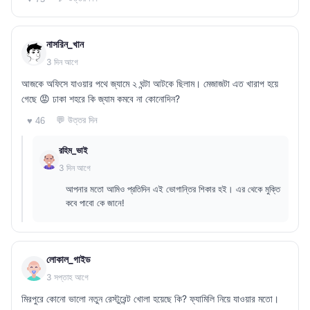
নাসরিন_খান
3 দিন আগে
আজকে অফিসে যাওয়ার পথে জ্যামে ২ ঘন্টা আটকে ছিলাম। মেজাজটা এত খারাপ হয়ে
গেছে 😡 ঢাকা শহরে কি জ্যাম কমবে না কোনোদিন?
💬 উত্তর দিন
♥ 46
রহিম_ভাই
3 দিন আগে
আপনার মতো আমিও প্রতিদিন এই ভোগান্তির শিকার হই। এর থেকে মুক্তি
কবে পাবো কে জানে!
লোকাল_গাইড
3 সপ্তাহ আগে
মিরপুরে কোনো ভালো নতুন রেস্টুরেন্ট খোলা হয়েছে কি? ফ্যামিলি নিয়ে যাওয়ার মতো।