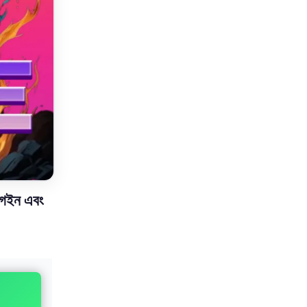
লগইন এবং