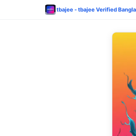
tbajee - tbajee Verified Bangla