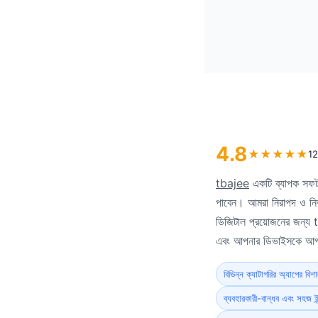
4.8
★
★
★
★
★
12
tbajee
একটি ব্যাপক সফটওয
পাবেন। আমরা নিরাপদ ও নির
ডিজিটাল প্রয়োজনের জন্য 
এবং আপনার ডিভাইসকে আপ
বিভিন্ন ক্যাটাগরির অ্যাপের বিশ
ব্যবহারকারী-বান্ধব এবং সহজ ই