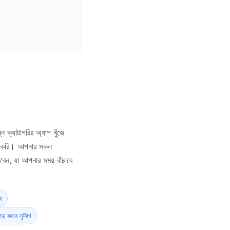
 ক্যাটাগরির অ্যাপ খুঁজে
রাহ করি। আপনার সকল
ন, যা আপনার সময় বাঁচাবে
হ
োড করার সুবিধা