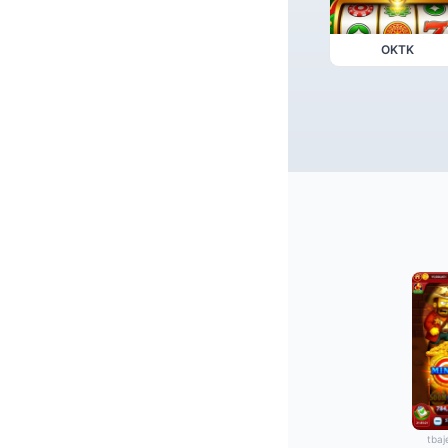
OKTK
tbaje