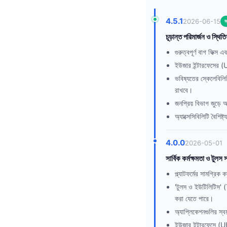
4.5.1
2026-06-15
স
চূড়ান্ত পরিমার্জন ও স্থি
গুরুত্বপূর্ণ বাগ ফিক্স
ইউজার ইন্টারফেসের (UI
ভবিষ্যতের স্কেলেবিলিটি
রাখবে।
জনপ্রিয় বিভাগ জুড়ে
অ্যাক্সেসিবিলিটি বৈশিষ
4.0.0
2026-05-01
সার্বিক কর্মক্ষমতা ও টুলস 
প্ল্যাটফর্মের সামগ্রি
'টুলস ও ইউটিলিটিস' (
করা যেতে পারে।
অ্যাপ্লিকেশনগুলির স্ব
ইউজার ইন্টারফেসে (UI)