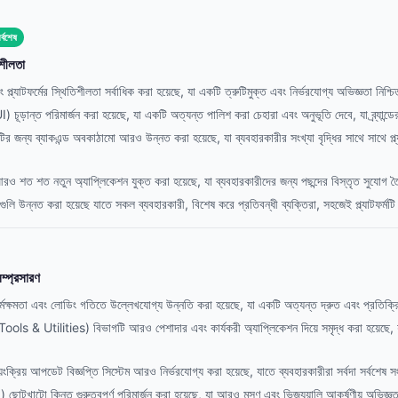
র্বশেষ
তিশীলতা
 এবং প্ল্যাটফর্মের স্থিতিশীলতা সর্বাধিক করা হয়েছে, যা একটি ত্রুটিমুক্ত এবং নির্ভরযোগ্য অভিজ্ঞতা নিশ
) চূড়ান্ত পরিমার্জন করা হয়েছে, যা একটি অত্যন্ত পালিশ করা চেহারা এবং অনুভূতি দেবে, যা ব্র্যান
র জন্য ব্যাকএন্ড অবকাঠামো আরও উন্নত করা হয়েছে, যা ব্যবহারকারীর সংখ্যা বৃদ্ধির সাথে সাথে প্ল্যা
 আরও শত শত নতুন অ্যাপ্লিকেশন যুক্ত করা হয়েছে, যা ব্যবহারকারীদের জন্য পছন্দের বিস্তৃত সুযোগ 
্ট্যগুলি উন্নত করা হয়েছে যাতে সকল ব্যবহারকারী, বিশেষ করে প্রতিবন্ধী ব্যক্তিরা, সহজেই প্ল্যাটফর্ম
সম্প্রসারণ
ক কর্মক্ষমতা এবং লোডিং গতিতে উল্লেখযোগ্য উন্নতি করা হয়েছে, যা একটি অত্যন্ত দ্রুত এবং প্রতিক্র
Tools & Utilities) বিভাগটি আরও পেশাদার এবং কার্যকরী অ্যাপ্লিকেশন দিয়ে সমৃদ্ধ করা হয়েছে, য
য়ংক্রিয় আপডেট বিজ্ঞপ্তি সিস্টেম আরও নির্ভরযোগ্য করা হয়েছে, যাতে ব্যবহারকারীরা সর্বদা সর্বশেষ
 ছোটখাটো কিন্তু গুরুত্বপূর্ণ পরিমার্জন করা হয়েছে, যা আরও মসৃণ এবং ভিজ্যুয়ালি আকর্ষণীয় অভিজ্ঞ