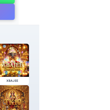
XBAJEE