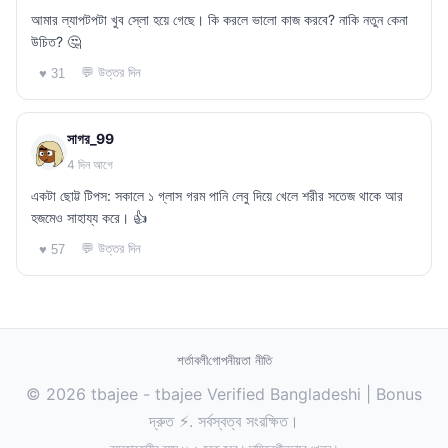
আমার ল্যাপটপটা খুব স্লো হয়ে গেছে। কি করলে ভালো কাজ করবে? নাকি নতুন কেনা
উচিত? 🤔
💬 উত্তর দিন
♥ 31
সাগর_99
4 দিন আগে
একটা ছোট্ট টিপস: সকালে ১ গ্লাস গরম পানি লেবু দিয়ে খেলে শরীর সতেজ থাকে আর
হজমেও সাহায্য করে। 👍
💬 উত্তর দিন
♥ 57
শর্তাবলী
গোপনীয়তা নীতি
© 2026 tbajee - tbajee Verified Bangladeshi | Bonus
দ্রুত ⚡. সর্বস্বত্ব সংরক্ষিত।