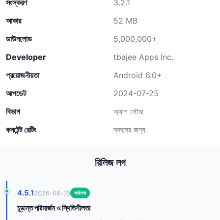
সংস্করণ
3.2.1
আকার
52 MB
ডাউনলোড
5,000,000+
Developer
tbajee Apps Inc.
প্রয়োজনীয়তা
Android 6.0+
আপডেট
2024-07-25
বিভাগ
অ্যাপ স্টোর
কনটেন্ট রেটিং
সকলের জন্য
রিলিজ লগ
4.5.1
2026-06-15
সর্বশেষ
চূড়ান্ত পরিমার্জন ও স্থিতিশীলতা