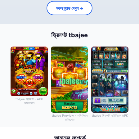
সকল ব্র্যান্ড দেখুন →
স্ক্রিনশট tbajee
tbajee স্ক্রিনশট - APK
অফিসিয়াল
tbajee Preview - অফিসিয়াল
tbajee স্ক্রিনশট অফিসিয়াল APK
ডাউনলোড
আমাদের সম্পর্কে