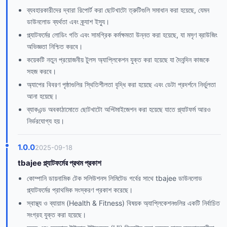
ব্যবহারকারীদের দ্বারা রিপোর্ট করা ছোটখাটো ত্রুটিগুলি সমাধান করা হয়েছে, যেমন
ডাউনলোড ব্যর্থতা এবং ক্র্যাশ ইস্যু।
প্ল্যাটফর্মের লোডিং গতি এবং সামগ্রিক কর্মক্ষমতা উন্নত করা হয়েছে, যা মসৃণ ব্রাউজিং
অভিজ্ঞতা নিশ্চিত করবে।
কয়েকটি নতুন প্রয়োজনীয় টুলস অ্যাপ্লিকেশন যুক্ত করা হয়েছে যা দৈনন্দিন কাজকে
সহজ করবে।
অ্যাপের বিবরণ পৃষ্ঠাগুলির স্থিতিশীলতা বৃদ্ধি করা হয়েছে এবং ডেটা প্রদর্শনে নির্ভুলতা
আনা হয়েছে।
ব্যাকএন্ড অবকাঠামোতে ছোটখাটো অপ্টিমাইজেশন করা হয়েছে যাতে প্ল্যাটফর্ম আরও
নির্ভরযোগ্য হয়।
1.0.0
2025-09-18
tbajee প্ল্যাটফর্মের প্রথম প্রকাশ
কোম্পানি ডায়নামিক টেক সলিউশনস লিমিটেড গর্বের সাথে tbajee ডাউনলোড
প্ল্যাটফর্মের প্রাথমিক সংস্করণ প্রকাশ করেছে।
স্বাস্থ্য ও ব্যায়াম (Health & Fitness) বিষয়ক অ্যাপ্লিকেশনগুলির একটি নির্বাচিত
সংগ্রহ যুক্ত করা হয়েছে।