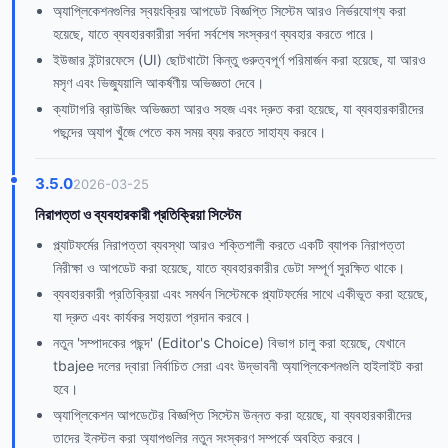
অ্যাপ্লিকেশনগুলির স্বয়ংক্রিয় আপডেট বিজ্ঞপ্তি সিস্টেম আরও নির্ভরযোগ্য করা
হয়েছে, যাতে ব্যবহারকারীরা সর্বদা সর্বশেষ সংস্করণ ব্যবহার করতে পারে।
ইউজার ইন্টারফেসে (UI) ছোটখাটো কিন্তু গুরুত্বপূর্ণ পরিমার্জন করা হয়েছে, যা আরও
মসৃণ এবং ভিজ্যুয়ালি আকর্ষণীয় অভিজ্ঞতা দেবে।
ক্যাটাগরি ব্রাউজিং অভিজ্ঞতা আরও সহজ এবং দ্রুত করা হয়েছে, যা ব্যবহারকারীদের
পছন্দের অ্যাপ খুঁজে পেতে কম সময় ব্যয় করতে সাহায্য করবে।
3.5.0
2026-03-25
নিরাপত্তা ও ব্যবহারকারী প্রতিক্রিয়া সিস্টেম
প্ল্যাটফর্মের নিরাপত্তা ব্যবস্থা আরও শক্তিশালী করতে একটি ব্যাপক নিরাপত্তা
নিরীক্ষা ও আপডেট করা হয়েছে, যাতে ব্যবহারকারীর ডেটা সম্পূর্ণ সুরক্ষিত থাকে।
ব্যবহারকারী প্রতিক্রিয়া এবং সমর্থন সিস্টেমকে প্ল্যাটফর্মের সাথে একীভূত করা হয়েছে,
যা দ্রুত এবং কার্যকর সহায়তা প্রদান করবে।
নতুন 'সম্পাদকের পছন্দ' (Editor's Choice) বিভাগ চালু করা হয়েছে, যেখানে
tbajee দলের দ্বারা নির্বাচিত সেরা এবং উদ্ভাবনী অ্যাপ্লিকেশনগুলি হাইলাইট করা
হবে।
অ্যাপ্লিকেশন আপডেটের বিজ্ঞপ্তি সিস্টেম উন্নত করা হয়েছে, যা ব্যবহারকারীদের
তাদের ইনস্টল করা অ্যাপগুলির নতুন সংস্করণ সম্পর্কে অবহিত করবে।