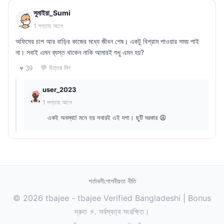
সুমাইয়া_Sumi
1 সপ্তাহ আগে
অফিসের চাপ আর বাড়ির কাজের মধ্যে জীবন শেষ। একটু বিশ্রাম পাওয়ার সময় পাই
না। সবাই এমন ব্যস্ত থাকেন নাকি আমারই শুধু এমন হয়?
💬 উত্তর দিন
♥ 39
user_2023
1 সপ্তাহ আগে
একই অবস্থা! মনে হয় সবারই এই দশা। ছুটি দরকার 😩
শর্তাবলী
গোপনীয়তা নীতি
© 2026 tbajee - tbajee Verified Bangladeshi | Bonus
দ্রুত ⚡. সর্বস্বত্ব সংরক্ষিত।