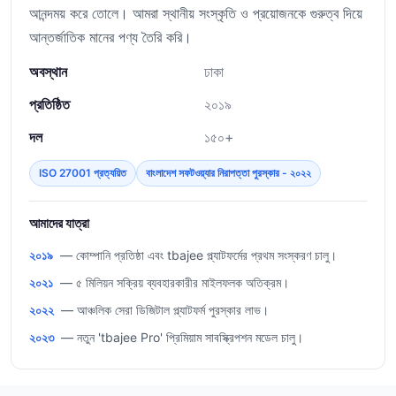
আনন্দময় করে তোলে। আমরা স্থানীয় সংস্কৃতি ও প্রয়োজনকে গুরুত্ব দিয়ে
আন্তর্জাতিক মানের পণ্য তৈরি করি।
অবস্থান
ঢাকা
প্রতিষ্ঠিত
২০১৯
দল
১৫০+
ISO 27001 প্রত্যয়িত
বাংলাদেশ সফটওয়্যার নিরাপত্তা পুরস্কার - ২০২২
আমাদের যাত্রা
২০১৯
— কোম্পানি প্রতিষ্ঠা এবং tbajee প্ল্যাটফর্মের প্রথম সংস্করণ চালু।
২০২১
— ৫ মিলিয়ন সক্রিয় ব্যবহারকারীর মাইলফলক অতিক্রম।
২০২২
— আঞ্চলিক সেরা ডিজিটাল প্ল্যাটফর্ম পুরস্কার লাভ।
২০২৩
— নতুন 'tbajee Pro' প্রিমিয়াম সাবস্ক্রিপশন মডেল চালু।