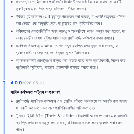
গুরুত্বপূর্ণ বাগ ফিক্স এবং প্ল্যাটফর্মের স্থিতিশীলতা সর্বাধিক করা হয়েছে, যা একটি
ত্রুটিমুক্ত এবং নির্ভরযোগ্য অভিজ্ঞতা নিশ্চিত করবে।
ইউজার ইন্টারফেসের (UI) চূড়ান্ত পরিমার্জন করা হয়েছে, যা একটি অত্যন্ত পালিশ
করা চেহারা এবং অনুভূতি দেবে, যা ব্র্যান্ডের মান প্রতিফলিত করে।
ভবিষ্যতের স্কেলেবিলিটির জন্য ব্যাকএন্ড অবকাঠামো আরও উন্নত করা হয়েছে, যা
ব্যবহারকারীর সংখ্যা বৃদ্ধির সাথে সাথে প্ল্যাটফর্মের কর্মক্ষমতা বজায় রাখবে।
জনপ্রিয় বিভাগ জুড়ে আরও শত শত নতুন অ্যাপ্লিকেশন যুক্ত করা হয়েছে, যা
ব্যবহারকারীদের জন্য পছন্দের বিস্তৃত সুযোগ তৈরি করবে।
অ্যাক্সেসিবিলিটি বৈশিষ্ট্যগুলি উন্নত করা হয়েছে যাতে সকল ব্যবহারকারী, বিশেষ করে
প্রতিবন্ধী ব্যক্তিরা, সহজেই প্ল্যাটফর্মটি ব্যবহার করতে পারে।
4.0.0
2026-05-01
সার্বিক কর্মক্ষমতা ও টুলস সম্প্রসারণ
প্ল্যাটফর্মের সামগ্রিক কর্মক্ষমতা এবং লোডিং গতিতে উল্লেখযোগ্য উন্নতি করা হয়েছে,
যা একটি অত্যন্ত দ্রুত এবং প্রতিক্রিয়াশীল অভিজ্ঞতা দেবে।
'টুলস ও ইউটিলিটিস' (Tools & Utilities) বিভাগটি আরও পেশাদার এবং কার্যকরী
অ্যাপ্লিকেশন দিয়ে সমৃদ্ধ করা হয়েছে, যা বিভিন্ন কাজের জন্য ব্যবহার করা যেতে
পারে।