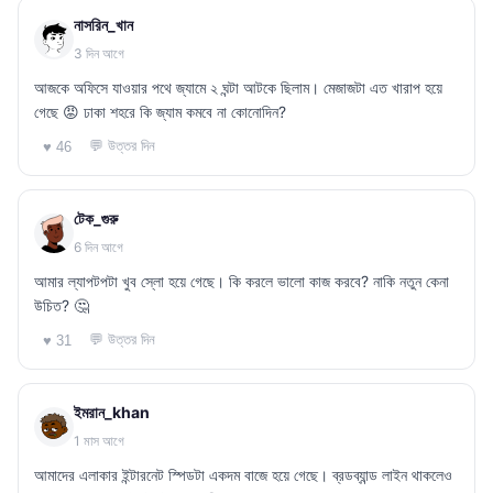
নাসরিন_খান
3 দিন আগে
আজকে অফিসে যাওয়ার পথে জ্যামে ২ ঘন্টা আটকে ছিলাম। মেজাজটা এত খারাপ হয়ে
গেছে 😡 ঢাকা শহরে কি জ্যাম কমবে না কোনোদিন?
💬 উত্তর দিন
♥ 46
টেক_গুরু
6 দিন আগে
আমার ল্যাপটপটা খুব স্লো হয়ে গেছে। কি করলে ভালো কাজ করবে? নাকি নতুন কেনা
উচিত? 🤔
💬 উত্তর দিন
♥ 31
ইমরান_khan
1 মাস আগে
আমাদের এলাকার ইন্টারনেট স্পিডটা একদম বাজে হয়ে গেছে। ব্রডব্যান্ড লাইন থাকলেও