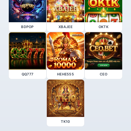
BDPOP
XBAJEE
OKTK
QQ777
HEHE555
CEO
TK10