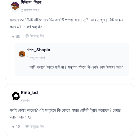
ফিটনেস_ফ্রিক
2 সপ্তাহ আগে
সকালে ৩০ মিনিট হাঁটলে সারাদিন এনার্জি পাওয়া যায়। চেষ্টা করে দেখুন। ফিট থাকার
জন্য এটা দারুণ অভ্যাস।
💬 উত্তর দিন
♥ 80
শাপলা_Shapla
2 সপ্তাহ আগে
আমি সকালে উঠতে পারি না। সন্ধ্যায় হাঁটলে কি একই রকম উপকার হবে?
Rina_bd
গতকাল
সবাই কেমন আছেন? এই সপ্তাহে কি কোনো মজার রেসিপি ট্রাই করেছেন? শেয়ার
করলে ভালো হয়।
💬 উত্তর দিন
♥ 18