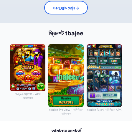
সকল ব্র্যান্ড দেখুন →
স্ক্রিনশট tbajee
tbajee স্ক্রিনশট - APK
অফিসিয়াল
tbajee Preview - অফিসিয়াল
tbajee স্ক্রিনশট অফিসিয়াল APK
ডাউনলোড
আমাদের সম্পর্কে