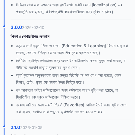
বিভিন্ন ভাষা এবং অঞ্চলের জন্য প্ল্যাটফর্মের স্থানীয়করণ (localization) এর
প্রস্তুতি শুরু হয়েছে, যা বিশ্বব্যাপী ব্যবহারকারীদের জন্য সুবিধা বাড়াবে।
3.0.0
2026-02-10
শিক্ষা ও শেখার উপর ফোকাস
নতুন এবং বিস্তৃত 'শিক্ষা ও শেখা' (Education & Learning) বিভাগ চালু করা
হয়েছে, যেখানে বিভিন্ন বয়সের জন্য শিক্ষামূলক অ্যাপস রয়েছে।
নির্বাচিত অ্যাপ্লিকেশনগুলির জন্য অফলাইন ডাউনলোড ক্ষমতা যুক্ত করা হয়েছে, যা
ইন্টারনেট সংযোগ ছাড়াই ব্যবহারের সুবিধা দেবে।
অ্যাপ্লিকেশন অনুসন্ধানের জন্য উন্নত ফিল্টারিং অপশন যোগ করা হয়েছে, যেমন
বিভাগ, রেটিং, মূল্য এবং ভাষার উপর ভিত্তি করে।
বড় আকারের ফাইল ডাউনলোডের জন্য কর্মক্ষমতা আরও বৃদ্ধি করা হয়েছে, যা
স্থিতিশীল এবং দ্রুত ডাউনলোড নিশ্চিত করবে।
ব্যবহারকারীদের জন্য একটি 'প্রিয়' (Favorites) তালিকা তৈরি করার সুবিধা যোগ
করা হয়েছে, যেখানে তারা পছন্দের অ্যাপগুলি সংরক্ষণ করতে পারবে।
2.1.0
2026-01-05