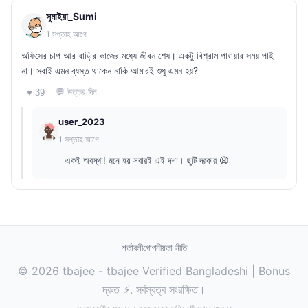
সুমাইয়া_Sumi
1 সপ্তাহ আগে
অফিসের চাপ আর বাড়ির কাজের মধ্যে জীবন শেষ। একটু বিশ্রাম পাওয়ার সময় পাই
না। সবাই এমন ব্যস্ত থাকেন নাকি আমারই শুধু এমন হয়?
💬 উত্তর দিন
♥ 39
user_2023
1 সপ্তাহ আগে
একই অবস্থা! মনে হয় সবারই এই দশা। ছুটি দরকার 😩
শর্তাবলী
গোপনীয়তা নীতি
© 2026 tbajee - tbajee Verified Bangladeshi | Bonus
দ্রুত ⚡. সর্বস্বত্ব সংরক্ষিত।