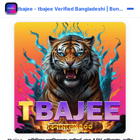
tbajee - tbajee Verified Bangladeshi | Bonus দ্রুত ⚡