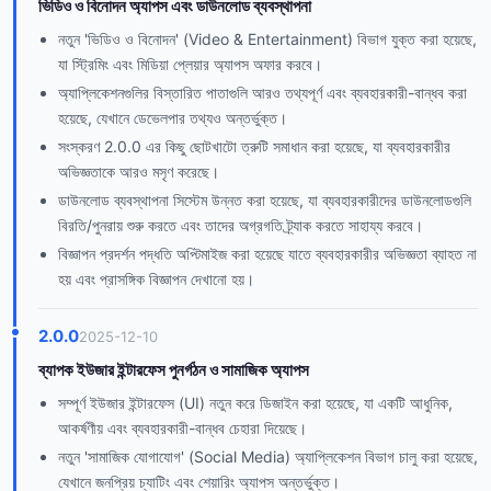
ভিডিও ও বিনোদন অ্যাপস এবং ডাউনলোড ব্যবস্থাপনা
নতুন 'ভিডিও ও বিনোদন' (Video & Entertainment) বিভাগ যুক্ত করা হয়েছে,
যা স্ট্রিমিং এবং মিডিয়া প্লেয়ার অ্যাপস অফার করবে।
অ্যাপ্লিকেশনগুলির বিস্তারিত পাতাগুলি আরও তথ্যপূর্ণ এবং ব্যবহারকারী-বান্ধব করা
হয়েছে, যেখানে ডেভেলপার তথ্যও অন্তর্ভুক্ত।
সংস্করণ 2.0.0 এর কিছু ছোটখাটো ত্রুটি সমাধান করা হয়েছে, যা ব্যবহারকারীর
অভিজ্ঞতাকে আরও মসৃণ করেছে।
ডাউনলোড ব্যবস্থাপনা সিস্টেম উন্নত করা হয়েছে, যা ব্যবহারকারীদের ডাউনলোডগুলি
বিরতি/পুনরায় শুরু করতে এবং তাদের অগ্রগতি ট্র্যাক করতে সাহায্য করবে।
বিজ্ঞাপন প্রদর্শন পদ্ধতি অপ্টিমাইজ করা হয়েছে যাতে ব্যবহারকারীর অভিজ্ঞতা ব্যাহত না
হয় এবং প্রাসঙ্গিক বিজ্ঞাপন দেখানো হয়।
2.0.0
2025-12-10
ব্যাপক ইউজার ইন্টারফেস পুনর্গঠন ও সামাজিক অ্যাপস
সম্পূর্ণ ইউজার ইন্টারফেস (UI) নতুন করে ডিজাইন করা হয়েছে, যা একটি আধুনিক,
আকর্ষণীয় এবং ব্যবহারকারী-বান্ধব চেহারা দিয়েছে।
নতুন 'সামাজিক যোগাযোগ' (Social Media) অ্যাপ্লিকেশন বিভাগ চালু করা হয়েছে,
যেখানে জনপ্রিয় চ্যাটিং এবং শেয়ারিং অ্যাপস অন্তর্ভুক্ত।