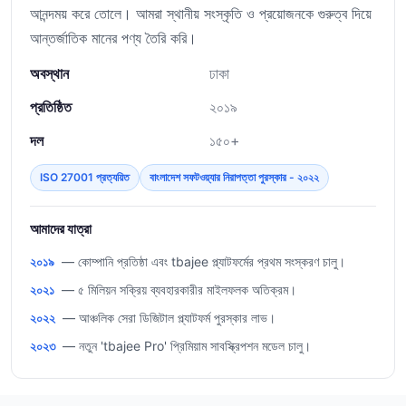
আনন্দময় করে তোলে। আমরা স্থানীয় সংস্কৃতি ও প্রয়োজনকে গুরুত্ব দিয়ে
আন্তর্জাতিক মানের পণ্য তৈরি করি।
অবস্থান
ঢাকা
প্রতিষ্ঠিত
২০১৯
দল
১৫০+
ISO 27001 প্রত্যয়িত
বাংলাদেশ সফটওয়্যার নিরাপত্তা পুরস্কার - ২০২২
আমাদের যাত্রা
২০১৯
— কোম্পানি প্রতিষ্ঠা এবং tbajee প্ল্যাটফর্মের প্রথম সংস্করণ চালু।
২০২১
— ৫ মিলিয়ন সক্রিয় ব্যবহারকারীর মাইলফলক অতিক্রম।
২০২২
— আঞ্চলিক সেরা ডিজিটাল প্ল্যাটফর্ম পুরস্কার লাভ।
২০২৩
— নতুন 'tbajee Pro' প্রিমিয়াম সাবস্ক্রিপশন মডেল চালু।