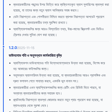
ব্যবহারকারীদের পছন্দের উপর ভিত্তি করে ব্যক্তিগতকৃত অ্যাপ সুপারিশের ব্যবস্থা করা
হয়েছে, যা তাদের জন্য নতুন অ্যাপ আবিষ্কার সহজ করবে।
ডেটা নিরাপত্তা এবং গোপনীয়তা নিশ্চিত করতে ব্যাপক নিরাপত্তা আপডেট প্রয়োগ
করা হয়েছে, ব্যবহারকারীর তথ্য সুরক্ষিত রাখতে।
অ্যাপ্লিকেশনগুলির জন্য আরও বিস্তারিত তথ্য, উচ্চ-মানের স্ক্রিনশট এবং ভিডিও
ট্রেলার দেখার সুবিধা যোগ করা হয়েছে।
1.2.0
2025-11-15
ডাউনলোড গতি ও অনুসন্ধান কার্যকারিতা বৃদ্ধি
অ্যাপ্লিকেশন ডাউনলোডের গতি উল্লেখযোগ্যভাবে উন্নত করা হয়েছে, বিশেষ করে
বড় আকারের ফাইলগুলির জন্য।
অনুসন্ধান অ্যালগরিদম উন্নত করা হয়েছে, যা ব্যবহারকারীদের আরও প্রাসঙ্গিক এবং
দ্রুত ফলাফল পেতে সাহায্য করবে, এমনকি ভুল বানান সহ।
ব্যবহারকারীরা এখন অ্যাপ্লিকেশনগুলির জন্য রেটিং এবং রিভিউ দিতে পারবে, যা
অন্যান্য ব্যবহারকারীদের জন্য সহায়ক হবে।
প্ল্যাটফর্মের নিরাপত্তা ব্যবস্থা জোরদার করতে নতুন প্যাচ প্রয়োগ করা হয়েছে, যা
ম্যালওয়্যার থেকে সুরক্ষা দেবে।
বিভিন্ন ডিভাইসে প্ল্যাটফর্মের সামঞ্জস্যতা (compatibility) উন্নত করা হয়েছে, যা