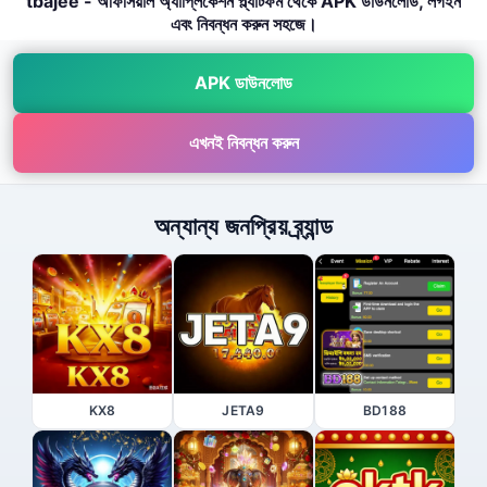
tbajee - অফিসিয়াল অ্যাপ্লিকেশন প্ল্যাটফর্ম থেকে APK ডাউনলোড, লগইন
এবং নিবন্ধন করুন সহজে।
APK ডাউনলোড
এখনই নিবন্ধন করুন
অন্যান্য জনপ্রিয় ব্র্যান্ড
KX8
JETA9
BD188