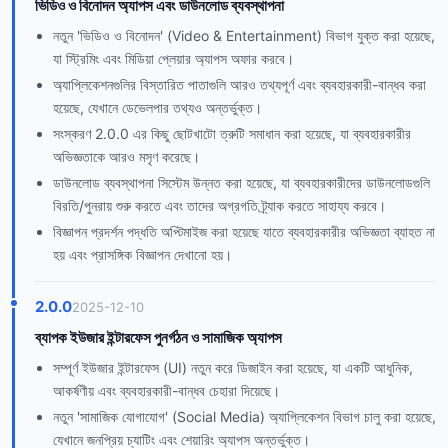
ভিডিও ও বিনোদন অ্যাপস এবং ডাউনলোড ব্যবস্থাপনা
নতুন 'ভিডিও ও বিনোদন' (Video & Entertainment) বিভাগ যুক্ত করা হয়েছে,
যা স্ট্রিমিং এবং মিডিয়া প্লেয়ার অ্যাপস অফার করবে।
অ্যাপ্লিকেশনগুলির বিস্তারিত পাতাগুলি আরও তথ্যপূর্ণ এবং ব্যবহারকারী-বান্ধব করা
হয়েছে, যেখানে ডেভেলপার তথ্যও অন্তর্ভুক্ত।
সংস্করণ 2.0.0 এর কিছু ছোটখাটো ত্রুটি সমাধান করা হয়েছে, যা ব্যবহারকারীর
অভিজ্ঞতাকে আরও মসৃণ করেছে।
ডাউনলোড ব্যবস্থাপনা সিস্টেম উন্নত করা হয়েছে, যা ব্যবহারকারীদের ডাউনলোডগুলি
বিরতি/পুনরায় শুরু করতে এবং তাদের অগ্রগতি ট্র্যাক করতে সাহায্য করবে।
বিজ্ঞাপন প্রদর্শন পদ্ধতি অপ্টিমাইজ করা হয়েছে যাতে ব্যবহারকারীর অভিজ্ঞতা ব্যাহত না
হয় এবং প্রাসঙ্গিক বিজ্ঞাপন দেখানো হয়।
2.0.0
2025-12-10
ব্যাপক ইউজার ইন্টারফেস পুনর্গঠন ও সামাজিক অ্যাপস
সম্পূর্ণ ইউজার ইন্টারফেস (UI) নতুন করে ডিজাইন করা হয়েছে, যা একটি আধুনিক,
আকর্ষণীয় এবং ব্যবহারকারী-বান্ধব চেহারা দিয়েছে।
নতুন 'সামাজিক যোগাযোগ' (Social Media) অ্যাপ্লিকেশন বিভাগ চালু করা হয়েছে,
যেখানে জনপ্রিয় চ্যাটিং এবং শেয়ারিং অ্যাপস অন্তর্ভুক্ত।