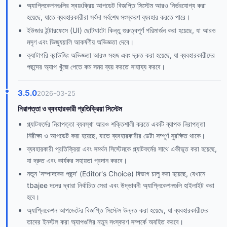
অ্যাপ্লিকেশনগুলির স্বয়ংক্রিয় আপডেট বিজ্ঞপ্তি সিস্টেম আরও নির্ভরযোগ্য করা
হয়েছে, যাতে ব্যবহারকারীরা সর্বদা সর্বশেষ সংস্করণ ব্যবহার করতে পারে।
ইউজার ইন্টারফেসে (UI) ছোটখাটো কিন্তু গুরুত্বপূর্ণ পরিমার্জন করা হয়েছে, যা আরও
মসৃণ এবং ভিজ্যুয়ালি আকর্ষণীয় অভিজ্ঞতা দেবে।
ক্যাটাগরি ব্রাউজিং অভিজ্ঞতা আরও সহজ এবং দ্রুত করা হয়েছে, যা ব্যবহারকারীদের
পছন্দের অ্যাপ খুঁজে পেতে কম সময় ব্যয় করতে সাহায্য করবে।
3.5.0
2026-03-25
নিরাপত্তা ও ব্যবহারকারী প্রতিক্রিয়া সিস্টেম
প্ল্যাটফর্মের নিরাপত্তা ব্যবস্থা আরও শক্তিশালী করতে একটি ব্যাপক নিরাপত্তা
নিরীক্ষা ও আপডেট করা হয়েছে, যাতে ব্যবহারকারীর ডেটা সম্পূর্ণ সুরক্ষিত থাকে।
ব্যবহারকারী প্রতিক্রিয়া এবং সমর্থন সিস্টেমকে প্ল্যাটফর্মের সাথে একীভূত করা হয়েছে,
যা দ্রুত এবং কার্যকর সহায়তা প্রদান করবে।
নতুন 'সম্পাদকের পছন্দ' (Editor's Choice) বিভাগ চালু করা হয়েছে, যেখানে
tbajee দলের দ্বারা নির্বাচিত সেরা এবং উদ্ভাবনী অ্যাপ্লিকেশনগুলি হাইলাইট করা
হবে।
অ্যাপ্লিকেশন আপডেটের বিজ্ঞপ্তি সিস্টেম উন্নত করা হয়েছে, যা ব্যবহারকারীদের
তাদের ইনস্টল করা অ্যাপগুলির নতুন সংস্করণ সম্পর্কে অবহিত করবে।