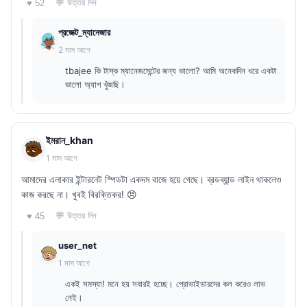
💬 উত্তর দিন
♥ 52
প্রজেক্ট_ম্যানেজার
2 মাস আগে
tbajee কি টাস্ক ম্যানেজমেন্টের জন্য ভালো? আমি অনেকদিন ধরে একটা
ভালো অ্যাপ খুঁজছি।
ইমরান_khan
1 মাস আগে
আমাদের এলাকার ইন্টারনেট স্পিডটা একদম বাজে হয়ে গেছে। ব্রডব্যান্ড লাইন থাকলেও
কাজ করছে না। খুবই বিরক্তিকর! 😠
💬 উত্তর দিন
♥ 45
user_net
1 মাস আগে
একই সমস্যা! মনে হয় সবারই হচ্ছে। প্রোভাইডারদের কল করেও লাভ
নেই।