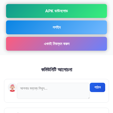
APK ডাউনলোড
লগইন
এখনই নিবন্ধন করুন
কমিউনিটি আলোচনা
পাঠান