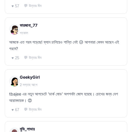
💬 উত্তর দিন
♥ 57
ফারজানা_77
গতকাল
আজকে এত গরম পড়েছে! ফ্যান চালিয়েও শান্তি নেই 😥 আপনারা কেমন আছেন এই
গরমে?
💬 উত্তর দিন
♥ 25
GeekyGirl
2 সপ্তাহ আগে
tbajee এর নতুন আপডেটে 'ডার্ক মোড' অপশনটা জোস হয়েছে। চোখের জন্য বেশ
আরামদায়ক। 😍
💬 উত্তর দিন
♥ 67
মুভি_লাভার