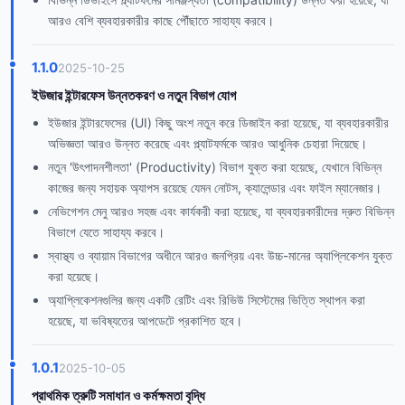
আরও বেশি ব্যবহারকারীর কাছে পৌঁছাতে সাহায্য করবে।
1.1.0
2025-10-25
ইউজার ইন্টারফেস উন্নতকরণ ও নতুন বিভাগ যোগ
ইউজার ইন্টারফেসের (UI) কিছু অংশ নতুন করে ডিজাইন করা হয়েছে, যা ব্যবহারকারীর
অভিজ্ঞতা আরও উন্নত করেছে এবং প্ল্যাটফর্মকে আরও আধুনিক চেহারা দিয়েছে।
নতুন 'উৎপাদনশীলতা' (Productivity) বিভাগ যুক্ত করা হয়েছে, যেখানে বিভিন্ন
কাজের জন্য সহায়ক অ্যাপস রয়েছে যেমন নোটস, ক্যালেন্ডার এবং ফাইল ম্যানেজার।
নেভিগেশন মেনু আরও সহজ এবং কার্যকরী করা হয়েছে, যা ব্যবহারকারীদের দ্রুত বিভিন্ন
বিভাগে যেতে সাহায্য করবে।
স্বাস্থ্য ও ব্যায়াম বিভাগের অধীনে আরও জনপ্রিয় এবং উচ্চ-মানের অ্যাপ্লিকেশন যুক্ত
করা হয়েছে।
অ্যাপ্লিকেশনগুলির জন্য একটি রেটিং এবং রিভিউ সিস্টেমের ভিত্তি স্থাপন করা
হয়েছে, যা ভবিষ্যতের আপডেটে প্রকাশিত হবে।
1.0.1
2025-10-05
প্রাথমিক ত্রুটি সমাধান ও কর্মক্ষমতা বৃদ্ধি