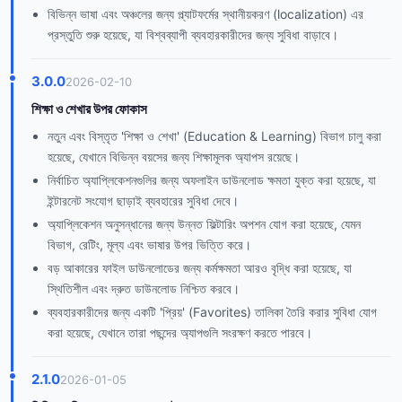
বিভিন্ন ভাষা এবং অঞ্চলের জন্য প্ল্যাটফর্মের স্থানীয়করণ (localization) এর
প্রস্তুতি শুরু হয়েছে, যা বিশ্বব্যাপী ব্যবহারকারীদের জন্য সুবিধা বাড়াবে।
3.0.0
2026-02-10
শিক্ষা ও শেখার উপর ফোকাস
নতুন এবং বিস্তৃত 'শিক্ষা ও শেখা' (Education & Learning) বিভাগ চালু করা
হয়েছে, যেখানে বিভিন্ন বয়সের জন্য শিক্ষামূলক অ্যাপস রয়েছে।
নির্বাচিত অ্যাপ্লিকেশনগুলির জন্য অফলাইন ডাউনলোড ক্ষমতা যুক্ত করা হয়েছে, যা
ইন্টারনেট সংযোগ ছাড়াই ব্যবহারের সুবিধা দেবে।
অ্যাপ্লিকেশন অনুসন্ধানের জন্য উন্নত ফিল্টারিং অপশন যোগ করা হয়েছে, যেমন
বিভাগ, রেটিং, মূল্য এবং ভাষার উপর ভিত্তি করে।
বড় আকারের ফাইল ডাউনলোডের জন্য কর্মক্ষমতা আরও বৃদ্ধি করা হয়েছে, যা
স্থিতিশীল এবং দ্রুত ডাউনলোড নিশ্চিত করবে।
ব্যবহারকারীদের জন্য একটি 'প্রিয়' (Favorites) তালিকা তৈরি করার সুবিধা যোগ
করা হয়েছে, যেখানে তারা পছন্দের অ্যাপগুলি সংরক্ষণ করতে পারবে।
2.1.0
2026-01-05