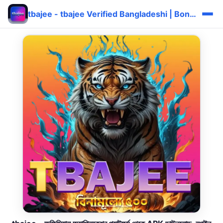
tbajee - tbajee Verified Bangladeshi | Bonus দ্রুত ⚡