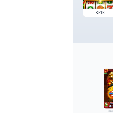
OKTK
tbaje