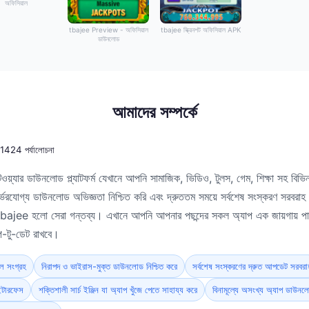
অফিসিয়াল
tbajee Preview - অফিসিয়াল
tbajee স্ক্রিনশট অফিসিয়াল APK
ডাউনলোড
আমাদের সম্পর্কে
1424 পর্যালোচনা
়্যার ডাউনলোড প্ল্যাটফর্ম যেখানে আপনি সামাজিক, ভিডিও, টুলস, গেম, শিক্ষা সহ বিভিন্ন
্ভরযোগ্য ডাউনলোড অভিজ্ঞতা নিশ্চিত করি এবং দ্রুততম সময়ে সর্বশেষ সংস্করণ সরব
tbajee হলো সেরা গন্তব্য। এখানে আপনি আপনার পছন্দের সকল অ্যাপ এক জায়গায় পাবে
-টু-ডেট রাখবে।
াল সংগ্রহ
নিরাপদ ও ভাইরাস-মুক্ত ডাউনলোড নিশ্চিত করে
সর্বশেষ সংস্করণের দ্রুত আপডেট সরবরা
ন্টারফেস
শক্তিশালী সার্চ ইঞ্জিন যা অ্যাপ খুঁজে পেতে সাহায্য করে
বিনামূল্যে অসংখ্য অ্যাপ ডাউনল