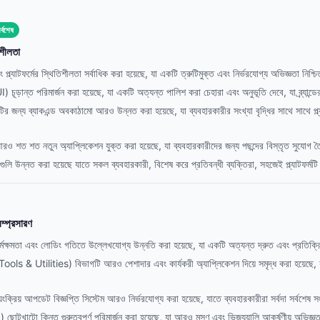
র্বশেষ
তিশীলতা
 এবং প্ল্যাটফর্মের স্থিতিশীলতা সর্বাধিক করা হয়েছে, যা একটি ত্রুটিমুক্ত এবং নির্ভরযোগ্য অভিজ্ঞতা নিশ
) চূড়ান্ত পরিমার্জন করা হয়েছে, যা একটি অত্যন্ত পালিশ করা চেহারা এবং অনুভূতি দেবে, যা ব্র্যান
র জন্য ব্যাকএন্ড অবকাঠামো আরও উন্নত করা হয়েছে, যা ব্যবহারকারীর সংখ্যা বৃদ্ধির সাথে সাথে প্ল্যা
 আরও শত শত নতুন অ্যাপ্লিকেশন যুক্ত করা হয়েছে, যা ব্যবহারকারীদের জন্য পছন্দের বিস্তৃত সুযোগ 
্ট্যগুলি উন্নত করা হয়েছে যাতে সকল ব্যবহারকারী, বিশেষ করে প্রতিবন্ধী ব্যক্তিরা, সহজেই প্ল্যাটফর্ম
সম্প্রসারণ
ক কর্মক্ষমতা এবং লোডিং গতিতে উল্লেখযোগ্য উন্নতি করা হয়েছে, যা একটি অত্যন্ত দ্রুত এবং প্রতিক্র
Tools & Utilities) বিভাগটি আরও পেশাদার এবং কার্যকরী অ্যাপ্লিকেশন দিয়ে সমৃদ্ধ করা হয়েছে, য
য়ংক্রিয় আপডেট বিজ্ঞপ্তি সিস্টেম আরও নির্ভরযোগ্য করা হয়েছে, যাতে ব্যবহারকারীরা সর্বদা সর্বশেষ
 ছোটখাটো কিন্তু গুরুত্বপূর্ণ পরিমার্জন করা হয়েছে, যা আরও মসৃণ এবং ভিজ্যুয়ালি আকর্ষণীয় অভিজ্ঞ