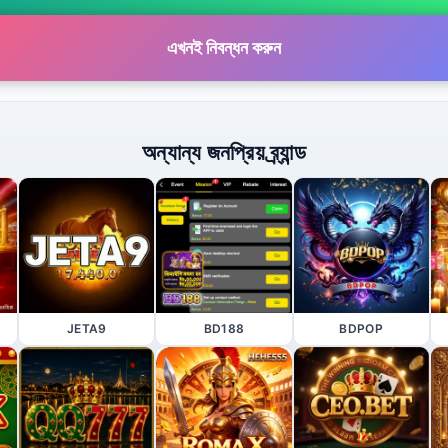
এখনই নিবন্ধন করুন
অন্যান্য জনপ্রিয় ব্র্যান্ড
JETA9
BD188
BDPOP