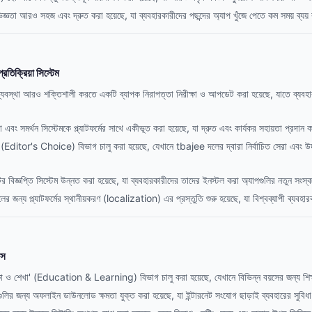
িজ্ঞতা আরও সহজ এবং দ্রুত করা হয়েছে, যা ব্যবহারকারীদের পছন্দের অ্যাপ খুঁজে পেতে কম সময় ব্যয
্রতিক্রিয়া সিস্টেম
তা ব্যবস্থা আরও শক্তিশালী করতে একটি ব্যাপক নিরাপত্তা নিরীক্ষা ও আপডেট করা হয়েছে, যাতে ব্যবহারকা
়া এবং সমর্থন সিস্টেমকে প্ল্যাটফর্মের সাথে একীভূত করা হয়েছে, যা দ্রুত এবং কার্যকর সহায়তা প্রদান
দ' (Editor's Choice) বিভাগ চালু করা হয়েছে, যেখানে tbajee দলের দ্বারা নির্বাচিত সেরা এবং উদ
 বিজ্ঞপ্তি সিস্টেম উন্নত করা হয়েছে, যা ব্যবহারকারীদের তাদের ইনস্টল করা অ্যাপগুলির নতুন সংস
ের জন্য প্ল্যাটফর্মের স্থানীয়করণ (localization) এর প্রস্তুতি শুরু হয়েছে, যা বিশ্বব্যাপী ব্যবহার
াস
ক্ষা ও শেখা' (Education & Learning) বিভাগ চালু করা হয়েছে, যেখানে বিভিন্ন বয়সের জন্য শিক
নগুলির জন্য অফলাইন ডাউনলোড ক্ষমতা যুক্ত করা হয়েছে, যা ইন্টারনেট সংযোগ ছাড়াই ব্যবহারের সুবিধ