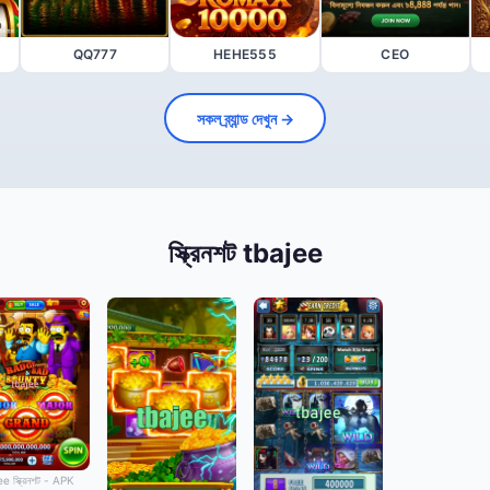
QQ777
HEHE555
CEO
সকল ব্র্যান্ড দেখুন →
স্ক্রিনশট tbajee
e স্ক্রিনশট - APK