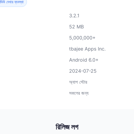
িভিউ দেখার ব্যবস্থা
3.2.1
52 MB
5,000,000+
tbajee Apps Inc.
Android 6.0+
2024-07-25
অ্যাপ স্টোর
সকলের জন্য
রিলিজ লগ