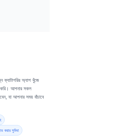
 ক্যাটাগরির অ্যাপ খুঁজে
রাহ করি। আপনার সকল
ন, যা আপনার সময় বাঁচাবে
হ
োড করার সুবিধা