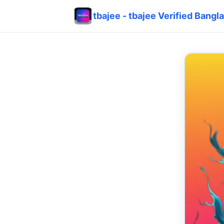
tbajee - tbajee Verified Bangla