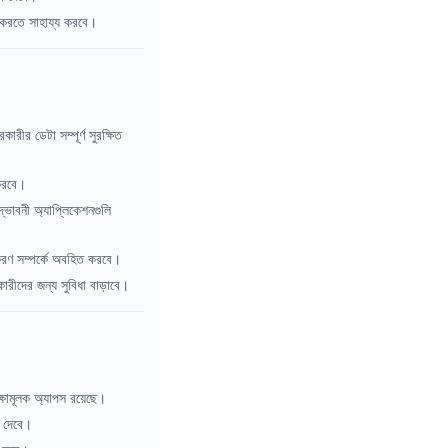
় করতে সাহায্য করবে।
রীর ডেটা সম্পূর্ণ সুরক্ষিত
 করবে।
্ভাবনী অ্যাপ্লিকেশনগুলি
্করণ সম্পর্কে অবহিত করবে।
কারীদের জন্য সুবিধা বাড়াবে।
্ষামূলক অ্যাপস রয়েছে।
া দেবে।