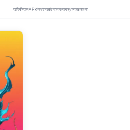
অফিসিয়াল
APK
লগইন
ডাউনলোড
অবস্থান
আলোচনা