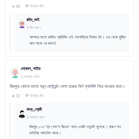
💬 উত্তর দিন
♥ 46
রহিম_ভাই
3 দিন আগে
আপনার মতো আমিও প্রতিদিন এই ভোগান্তির শিকার হই। এর থেকে মুক্তি
কবে পাবো কে জানে!
লোকাল_গাইড
3 সপ্তাহ আগে
মিরপুরে কোনো ভালো নতুন রেস্টুরেন্ট খোলা হয়েছে কি? ফ্যামিলি নিয়ে যাওয়ার মতো।
💬 উত্তর দিন
♥ 32
খাদ্য_প্রেমী
3 সপ্তাহ আগে
মিরপুর ১-এ 'দ্য শেফ'স কিচেন' নামে একটা নতুনটা খুলেছে। দারুণ সব
চাইনিজ আইটেম আছে।