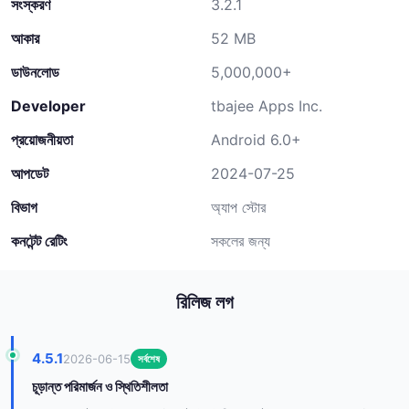
সংস্করণ
3.2.1
আকার
52 MB
ডাউনলোড
5,000,000+
Developer
tbajee Apps Inc.
প্রয়োজনীয়তা
Android 6.0+
আপডেট
2024-07-25
বিভাগ
অ্যাপ স্টোর
কনটেন্ট রেটিং
সকলের জন্য
রিলিজ লগ
4.5.1
2026-06-15
সর্বশেষ
চূড়ান্ত পরিমার্জন ও স্থিতিশীলতা