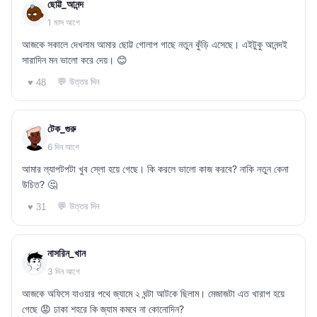
ছোট্ট_আনন্দ
1 মাস আগে
আজকে সকালে দেখলাম আমার ছোট্ট গোলাপ গাছে নতুন কুঁড়ি এসেছে। এইটুকু আনন্দই
সারাদিন মন ভালো করে দেয়। 😊
💬 উত্তর দিন
♥ 48
টেক_গুরু
6 দিন আগে
আমার ল্যাপটপটা খুব স্লো হয়ে গেছে। কি করলে ভালো কাজ করবে? নাকি নতুন কেনা
উচিত? 🤔
💬 উত্তর দিন
♥ 31
নাসরিন_খান
3 দিন আগে
আজকে অফিসে যাওয়ার পথে জ্যামে ২ ঘন্টা আটকে ছিলাম। মেজাজটা এত খারাপ হয়ে
গেছে 😡 ঢাকা শহরে কি জ্যাম কমবে না কোনোদিন?