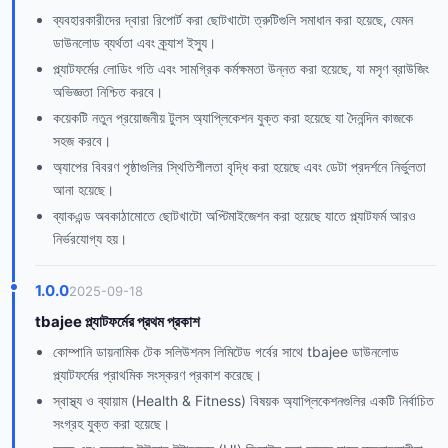
ব্যবহারকারীদের দ্বারা রিপোর্ট করা ছোটখাটো ত্রুটিগুলি সমাধান করা হয়েছে, যেমন
ডাউনলোড ব্যর্থতা এবং ক্র্যাশ ইস্যু।
প্ল্যাটফর্মের লোডিং গতি এবং সামগ্রিক কর্মক্ষমতা উন্নত করা হয়েছে, যা মসৃণ ব্রাউজিং
অভিজ্ঞতা নিশ্চিত করবে।
কয়েকটি নতুন প্রয়োজনীয় টুলস অ্যাপ্লিকেশন যুক্ত করা হয়েছে যা দৈনন্দিন কাজকে
সহজ করবে।
অ্যাপের বিবরণ পৃষ্ঠাগুলির স্থিতিশীলতা বৃদ্ধি করা হয়েছে এবং ডেটা প্রদর্শনে নির্ভুলতা
আনা হয়েছে।
ব্যাকএন্ড অবকাঠামোতে ছোটখাটো অপ্টিমাইজেশন করা হয়েছে যাতে প্ল্যাটফর্ম আরও
নির্ভরযোগ্য হয়।
1.0.0
2025-09-18
tbajee প্ল্যাটফর্মের প্রথম প্রকাশ
কোম্পানি ডায়নামিক টেক সলিউশনস লিমিটেড গর্বের সাথে tbajee ডাউনলোড
প্ল্যাটফর্মের প্রাথমিক সংস্করণ প্রকাশ করেছে।
স্বাস্থ্য ও ব্যায়াম (Health & Fitness) বিষয়ক অ্যাপ্লিকেশনগুলির একটি নির্বাচিত
সংগ্রহ যুক্ত করা হয়েছে।