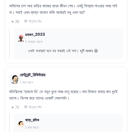
অফিসের চাপ আর বাড়ির কাজের মধ্যে জীবন শেষ। একটু বিশ্রাম পাওয়ার সময় পাই
না। সবাই এমন ব্যস্ত থাকেন নাকি আমারই শুধু এমন হয়?
💬 উত্তর দিন
♥ 39
user_2023
1 সপ্তাহ আগে
একই অবস্থা! মনে হয় সবারই এই দশা। ছুটি দরকার 😩
রেস্টুরেন্ট_রিভিউয়ার
1 মাস আগে
মতিঝিলের 'ক্যাফে ডি' তে নতুন বুফে লাঞ্চ চালু হয়েছে। দাম হিসাবে খাবার মান খুবই
ভালো। বিশেষ করে তাদের ডেজার্ট সেকশনটা।
💬 উত্তর দিন
♥ 75
খাদ্য_রসিক
1 মাস আগে