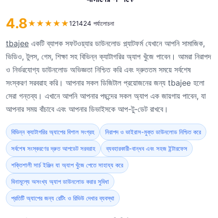
4.8
★
★
★
★
★
121424 পর্যালোচনা
tbajee
একটি ব্যাপক সফটওয়্যার ডাউনলোড প্ল্যাটফর্ম যেখানে আপনি সামাজিক,
ভিডিও, টুলস, গেম, শিক্ষা সহ বিভিন্ন ক্যাটাগরির অ্যাপ খুঁজে পাবেন। আমরা নিরাপদ
ও নির্ভরযোগ্য ডাউনলোড অভিজ্ঞতা নিশ্চিত করি এবং দ্রুততম সময়ে সর্বশেষ
সংস্করণ সরবরাহ করি। আপনার সকল ডিজিটাল প্রয়োজনের জন্য tbajee হলো
সেরা গন্তব্য। এখানে আপনি আপনার পছন্দের সকল অ্যাপ এক জায়গায় পাবেন, যা
আপনার সময় বাঁচাবে এবং আপনার ডিভাইসকে আপ-টু-ডেট রাখবে।
বিভিন্ন ক্যাটাগরির অ্যাপের বিশাল সংগ্রহ
নিরাপদ ও ভাইরাস-মুক্ত ডাউনলোড নিশ্চিত করে
সর্বশেষ সংস্করণের দ্রুত আপডেট সরবরাহ
ব্যবহারকারী-বান্ধব এবং সহজ ইন্টারফেস
শক্তিশালী সার্চ ইঞ্জিন যা অ্যাপ খুঁজে পেতে সাহায্য করে
বিনামূল্যে অসংখ্য অ্যাপ ডাউনলোড করার সুবিধা
প্রতিটি অ্যাপের জন্য রেটিং ও রিভিউ দেখার ব্যবস্থা