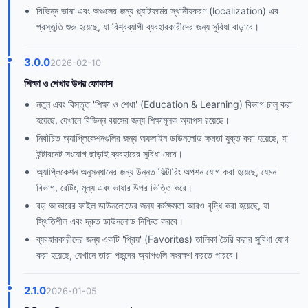
বিভিন্ন ভাষা এবং অঞ্চলের জন্য প্ল্যাটফর্মের স্থানীয়করণ (localization) এর
প্রস্তুতি শুরু হয়েছে, যা বিশ্বব্যাপী ব্যবহারকারীদের জন্য সুবিধা বাড়াবে।
3.0.0
2026-02-10
শিক্ষা ও শেখার উপর ফোকাস
নতুন এবং বিস্তৃত 'শিক্ষা ও শেখা' (Education & Learning) বিভাগ চালু করা
হয়েছে, যেখানে বিভিন্ন বয়সের জন্য শিক্ষামূলক অ্যাপস রয়েছে।
নির্বাচিত অ্যাপ্লিকেশনগুলির জন্য অফলাইন ডাউনলোড ক্ষমতা যুক্ত করা হয়েছে, যা
ইন্টারনেট সংযোগ ছাড়াই ব্যবহারের সুবিধা দেবে।
অ্যাপ্লিকেশন অনুসন্ধানের জন্য উন্নত ফিল্টারিং অপশন যোগ করা হয়েছে, যেমন
বিভাগ, রেটিং, মূল্য এবং ভাষার উপর ভিত্তি করে।
বড় আকারের ফাইল ডাউনলোডের জন্য কর্মক্ষমতা আরও বৃদ্ধি করা হয়েছে, যা
স্থিতিশীল এবং দ্রুত ডাউনলোড নিশ্চিত করবে।
ব্যবহারকারীদের জন্য একটি 'প্রিয়' (Favorites) তালিকা তৈরি করার সুবিধা যোগ
করা হয়েছে, যেখানে তারা পছন্দের অ্যাপগুলি সংরক্ষণ করতে পারবে।
2.1.0
2026-01-05