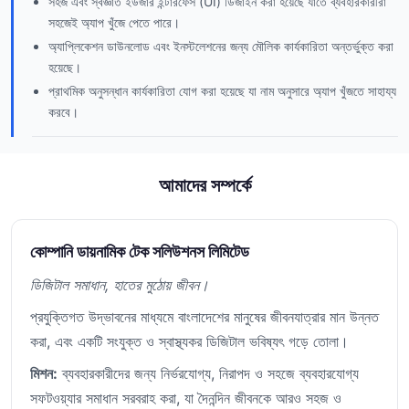
সহজ এবং স্বজ্ঞাত ইউজার ইন্টারফেস (UI) ডিজাইন করা হয়েছে যাতে ব্যবহারকারীরা
সহজেই অ্যাপ খুঁজে পেতে পারে।
অ্যাপ্লিকেশন ডাউনলোড এবং ইনস্টলেশনের জন্য মৌলিক কার্যকারিতা অন্তর্ভুক্ত করা
হয়েছে।
প্রাথমিক অনুসন্ধান কার্যকারিতা যোগ করা হয়েছে যা নাম অনুসারে অ্যাপ খুঁজতে সাহায্য
করবে।
আমাদের সম্পর্কে
কোম্পানি ডায়নামিক টেক সলিউশনস লিমিটেড
ডিজিটাল সমাধান, হাতের মুঠোয় জীবন।
প্রযুক্তিগত উদ্ভাবনের মাধ্যমে বাংলাদেশের মানুষের জীবনযাত্রার মান উন্নত
করা, এবং একটি সংযুক্ত ও স্বাস্থ্যকর ডিজিটাল ভবিষ্যৎ গড়ে তোলা।
মিশন:
ব্যবহারকারীদের জন্য নির্ভরযোগ্য, নিরাপদ ও সহজে ব্যবহারযোগ্য
সফটওয়্যার সমাধান সরবরাহ করা, যা দৈনন্দিন জীবনকে আরও সহজ ও