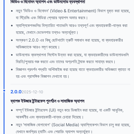
ভিডিও ও বিনোদন অ্যাপস এবং ডাউনলোড ব্যবস্থাপনা
নতুন 'ভিডিও ও বিনোদন' (Video & Entertainment) বিভাগ যুক্ত করা হয়েছে,
যা স্ট্রিমিং এবং মিডিয়া প্লেয়ার অ্যাপস অফার করবে।
অ্যাপ্লিকেশনগুলির বিস্তারিত পাতাগুলি আরও তথ্যপূর্ণ এবং ব্যবহারকারী-বান্ধব করা
হয়েছে, যেখানে ডেভেলপার তথ্যও অন্তর্ভুক্ত।
সংস্করণ 2.0.0 এর কিছু ছোটখাটো ত্রুটি সমাধান করা হয়েছে, যা ব্যবহারকারীর
অভিজ্ঞতাকে আরও মসৃণ করেছে।
ডাউনলোড ব্যবস্থাপনা সিস্টেম উন্নত করা হয়েছে, যা ব্যবহারকারীদের ডাউনলোডগুলি
বিরতি/পুনরায় শুরু করতে এবং তাদের অগ্রগতি ট্র্যাক করতে সাহায্য করবে।
বিজ্ঞাপন প্রদর্শন পদ্ধতি অপ্টিমাইজ করা হয়েছে যাতে ব্যবহারকারীর অভিজ্ঞতা ব্যাহত না
হয় এবং প্রাসঙ্গিক বিজ্ঞাপন দেখানো হয়।
2.0.0
2025-12-10
ব্যাপক ইউজার ইন্টারফেস পুনর্গঠন ও সামাজিক অ্যাপস
সম্পূর্ণ ইউজার ইন্টারফেস (UI) নতুন করে ডিজাইন করা হয়েছে, যা একটি আধুনিক,
আকর্ষণীয় এবং ব্যবহারকারী-বান্ধব চেহারা দিয়েছে।
নতুন 'সামাজিক যোগাযোগ' (Social Media) অ্যাপ্লিকেশন বিভাগ চালু করা হয়েছে,
যেখানে জনপ্রিয় চ্যাটিং এবং শেয়ারিং অ্যাপস অন্তর্ভুক্ত।