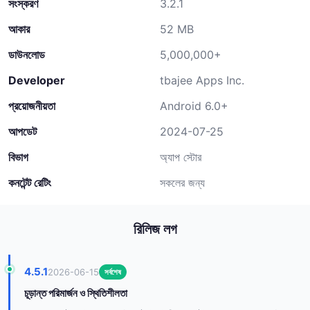
সংস্করণ
3.2.1
আকার
52 MB
ডাউনলোড
5,000,000+
Developer
tbajee Apps Inc.
প্রয়োজনীয়তা
Android 6.0+
আপডেট
2024-07-25
বিভাগ
অ্যাপ স্টোর
কনটেন্ট রেটিং
সকলের জন্য
রিলিজ লগ
4.5.1
2026-06-15
সর্বশেষ
চূড়ান্ত পরিমার্জন ও স্থিতিশীলতা