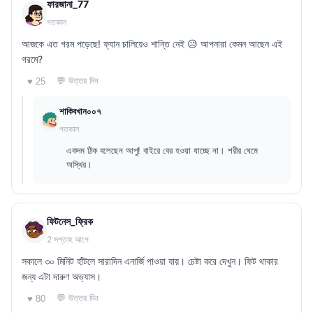
ফারজানা_77
গতকাল
আজকে এত গরম পড়েছে! ফ্যান চালিয়েও শান্তি নেই 😥 আপনারা কেমন আছেন এই
গরমে?
💬 উত্তর দিন
♥ 25
শাকিবখান০০৭
গতকাল
একদম ঠিক বলেছেন আপু! বাইরে বের হওয়া যাচ্ছে না। শরীর ঘেমে
অস্থির।
ফিটনেস_ফ্রিক
2 সপ্তাহ আগে
সকালে ৩০ মিনিট হাঁটলে সারাদিন এনার্জি পাওয়া যায়। চেষ্টা করে দেখুন। ফিট থাকার
জন্য এটা দারুণ অভ্যাস।
💬 উত্তর দিন
♥ 80