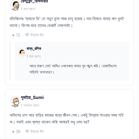
রেস্টুরেন্ট_রিভিউয়ার
1 মাস আগে
মতিঝিলের 'ক্যাফে ডি' তে নতুন বুফে লাঞ্চ চালু হয়েছে। দাম হিসাবে খাবার মান খুবই
ভালো। বিশেষ করে তাদের ডেজার্ট সেকশনটা।
💬 উত্তর দিন
♥ 75
খাদ্য_রসিক
1 মাস আগে
আরে দারুণ তো! আমিও ওখানকার খাবার খুব পছন্দ করি। ডেজার্টগুলো
সত্যিই অসাধারণ।
সুমাইয়া_Sumi
1 সপ্তাহ আগে
অফিসের চাপ আর বাড়ির কাজের মধ্যে জীবন শেষ। একটু বিশ্রাম পাওয়ার সময় পাই
না। সবাই এমন ব্যস্ত থাকেন নাকি আমারই শুধু এমন হয়?
💬 উত্তর দিন
♥ 39