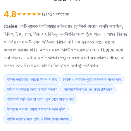
4.8
★
★
★
★
★
121424 পর্যালোচনা
tbajee
একটি ব্যাপক সফটওয়্যার ডাউনলোড প্ল্যাটফর্ম যেখানে আপনি সামাজিক,
ভিডিও, টুলস, গেম, শিক্ষা সহ বিভিন্ন ক্যাটাগরির অ্যাপ খুঁজে পাবেন। আমরা নিরাপদ
ও নির্ভরযোগ্য ডাউনলোড অভিজ্ঞতা নিশ্চিত করি এবং দ্রুততম সময়ে সর্বশেষ
সংস্করণ সরবরাহ করি। আপনার সকল ডিজিটাল প্রয়োজনের জন্য tbajee হলো
সেরা গন্তব্য। এখানে আপনি আপনার পছন্দের সকল অ্যাপ এক জায়গায় পাবেন, যা
আপনার সময় বাঁচাবে এবং আপনার ডিভাইসকে আপ-টু-ডেট রাখবে।
বিভিন্ন ক্যাটাগরির অ্যাপের বিশাল সংগ্রহ
নিরাপদ ও ভাইরাস-মুক্ত ডাউনলোড নিশ্চিত করে
সর্বশেষ সংস্করণের দ্রুত আপডেট সরবরাহ
ব্যবহারকারী-বান্ধব এবং সহজ ইন্টারফেস
শক্তিশালী সার্চ ইঞ্জিন যা অ্যাপ খুঁজে পেতে সাহায্য করে
বিনামূল্যে অসংখ্য অ্যাপ ডাউনলোড করার সুবিধা
প্রতিটি অ্যাপের জন্য রেটিং ও রিভিউ দেখার ব্যবস্থা