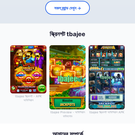
সকল ব্র্যান্ড দেখুন →
স্ক্রিনশট tbajee
tbajee স্ক্রিনশট - APK
অফিসিয়াল
tbajee Preview - অফিসিয়াল
tbajee স্ক্রিনশট অফিসিয়াল APK
ডাউনলোড
আমাদের সম্পর্কে