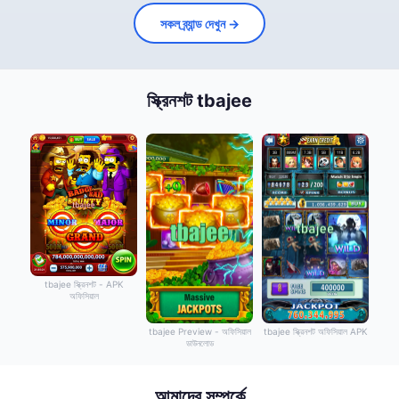
সকল ব্র্যান্ড দেখুন →
স্ক্রিনশট tbajee
tbajee স্ক্রিনশট - APK
অফিসিয়াল
tbajee Preview - অফিসিয়াল
tbajee স্ক্রিনশট অফিসিয়াল APK
ডাউনলোড
আমাদের সম্পর্কে