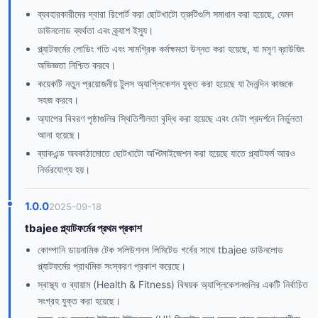
ব্যবহারকারীদের দ্বারা রিপোর্ট করা ছোটখাটো ত্রুটিগুলি সমাধান করা হয়েছে, যেমন
ডাউনলোড ব্যর্থতা এবং ক্র্যাশ ইস্যু।
প্ল্যাটফর্মের লোডিং গতি এবং সামগ্রিক কর্মক্ষমতা উন্নত করা হয়েছে, যা মসৃণ ব্রাউজিং
অভিজ্ঞতা নিশ্চিত করবে।
কয়েকটি নতুন প্রয়োজনীয় টুলস অ্যাপ্লিকেশন যুক্ত করা হয়েছে যা দৈনন্দিন কাজকে
সহজ করবে।
অ্যাপের বিবরণ পৃষ্ঠাগুলির স্থিতিশীলতা বৃদ্ধি করা হয়েছে এবং ডেটা প্রদর্শনে নির্ভুলতা
আনা হয়েছে।
ব্যাকএন্ড অবকাঠামোতে ছোটখাটো অপ্টিমাইজেশন করা হয়েছে যাতে প্ল্যাটফর্ম আরও
নির্ভরযোগ্য হয়।
1.0.0
2025-09-18
tbajee প্ল্যাটফর্মের প্রথম প্রকাশ
কোম্পানি ডায়নামিক টেক সলিউশনস লিমিটেড গর্বের সাথে tbajee ডাউনলোড
প্ল্যাটফর্মের প্রাথমিক সংস্করণ প্রকাশ করেছে।
স্বাস্থ্য ও ব্যায়াম (Health & Fitness) বিষয়ক অ্যাপ্লিকেশনগুলির একটি নির্বাচিত
সংগ্রহ যুক্ত করা হয়েছে।