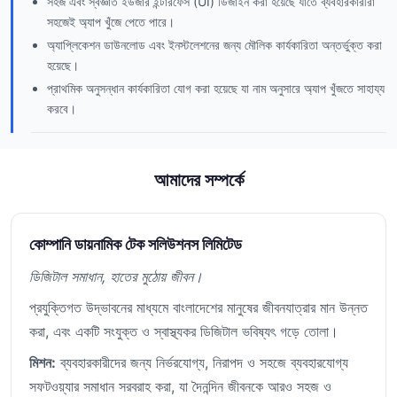
সহজ এবং স্বজ্ঞাত ইউজার ইন্টারফেস (UI) ডিজাইন করা হয়েছে যাতে ব্যবহারকারীরা
সহজেই অ্যাপ খুঁজে পেতে পারে।
অ্যাপ্লিকেশন ডাউনলোড এবং ইনস্টলেশনের জন্য মৌলিক কার্যকারিতা অন্তর্ভুক্ত করা
হয়েছে।
প্রাথমিক অনুসন্ধান কার্যকারিতা যোগ করা হয়েছে যা নাম অনুসারে অ্যাপ খুঁজতে সাহায্য
করবে।
আমাদের সম্পর্কে
কোম্পানি ডায়নামিক টেক সলিউশনস লিমিটেড
ডিজিটাল সমাধান, হাতের মুঠোয় জীবন।
প্রযুক্তিগত উদ্ভাবনের মাধ্যমে বাংলাদেশের মানুষের জীবনযাত্রার মান উন্নত
করা, এবং একটি সংযুক্ত ও স্বাস্থ্যকর ডিজিটাল ভবিষ্যৎ গড়ে তোলা।
মিশন:
ব্যবহারকারীদের জন্য নির্ভরযোগ্য, নিরাপদ ও সহজে ব্যবহারযোগ্য
সফটওয়্যার সমাধান সরবরাহ করা, যা দৈনন্দিন জীবনকে আরও সহজ ও