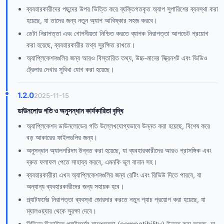
ব্যবহারকারীদের পছন্দের উপর ভিত্তি করে ব্যক্তিগতকৃত অ্যাপ সুপারিশের ব্যবস্থা করা
হয়েছে, যা তাদের জন্য নতুন অ্যাপ আবিষ্কার সহজ করবে।
ডেটা নিরাপত্তা এবং গোপনীয়তা নিশ্চিত করতে ব্যাপক নিরাপত্তা আপডেট প্রয়োগ
করা হয়েছে, ব্যবহারকারীর তথ্য সুরক্ষিত রাখতে।
অ্যাপ্লিকেশনগুলির জন্য আরও বিস্তারিত তথ্য, উচ্চ-মানের স্ক্রিনশট এবং ভিডিও
ট্রেলার দেখার সুবিধা যোগ করা হয়েছে।
1.2.0
2025-11-15
ডাউনলোড গতি ও অনুসন্ধান কার্যকারিতা বৃদ্ধি
অ্যাপ্লিকেশন ডাউনলোডের গতি উল্লেখযোগ্যভাবে উন্নত করা হয়েছে, বিশেষ করে
বড় আকারের ফাইলগুলির জন্য।
অনুসন্ধান অ্যালগরিদম উন্নত করা হয়েছে, যা ব্যবহারকারীদের আরও প্রাসঙ্গিক এবং
দ্রুত ফলাফল পেতে সাহায্য করবে, এমনকি ভুল বানান সহ।
ব্যবহারকারীরা এখন অ্যাপ্লিকেশনগুলির জন্য রেটিং এবং রিভিউ দিতে পারবে, যা
অন্যান্য ব্যবহারকারীদের জন্য সহায়ক হবে।
প্ল্যাটফর্মের নিরাপত্তা ব্যবস্থা জোরদার করতে নতুন প্যাচ প্রয়োগ করা হয়েছে, যা
ম্যালওয়্যার থেকে সুরক্ষা দেবে।
বিভিন্ন ডিভাইসে প্ল্যাটফর্মের সামঞ্জস্যতা (compatibility) উন্নত করা হয়েছে, যা