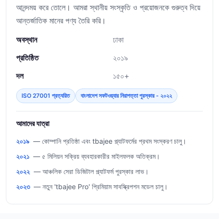
আনন্দময় করে তোলে। আমরা স্থানীয় সংস্কৃতি ও প্রয়োজনকে গুরুত্ব দিয়ে
আন্তর্জাতিক মানের পণ্য তৈরি করি।
অবস্থান
ঢাকা
প্রতিষ্ঠিত
২০১৯
দল
১৫০+
ISO 27001 প্রত্যয়িত
বাংলাদেশ সফটওয়্যার নিরাপত্তা পুরস্কার - ২০২২
আমাদের যাত্রা
২০১৯
— কোম্পানি প্রতিষ্ঠা এবং tbajee প্ল্যাটফর্মের প্রথম সংস্করণ চালু।
২০২১
— ৫ মিলিয়ন সক্রিয় ব্যবহারকারীর মাইলফলক অতিক্রম।
২০২২
— আঞ্চলিক সেরা ডিজিটাল প্ল্যাটফর্ম পুরস্কার লাভ।
২০২৩
— নতুন 'tbajee Pro' প্রিমিয়াম সাবস্ক্রিপশন মডেল চালু।