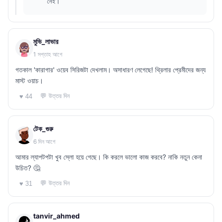
নেই।
মুভি_লাভার
1 সপ্তাহ আগে
গতকাল 'কারাগার' ওয়েব সিরিজটা দেখলাম। অসাধারণ লেগেছে! থ্রিলার প্রেমীদের জন্য
মাস্ট ওয়াচ।
💬 উত্তর দিন
♥ 44
টেক_গুরু
6 দিন আগে
আমার ল্যাপটপটা খুব স্লো হয়ে গেছে। কি করলে ভালো কাজ করবে? নাকি নতুন কেনা
উচিত? 🤔
💬 উত্তর দিন
♥ 31
tanvir_ahmed