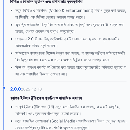
ভিডিও ও বিনোদন অ্যাপস এবং ডাউনলোড ব্যবস্থাপনা
নতুন 'ভিডিও ও বিনোদন' (Video & Entertainment) বিভাগ যুক্ত করা হয়েছে,
যা স্ট্রিমিং এবং মিডিয়া প্লেয়ার অ্যাপস অফার করবে।
অ্যাপ্লিকেশনগুলির বিস্তারিত পাতাগুলি আরও তথ্যপূর্ণ এবং ব্যবহারকারী-বান্ধব করা
হয়েছে, যেখানে ডেভেলপার তথ্যও অন্তর্ভুক্ত।
সংস্করণ 2.0.0 এর কিছু ছোটখাটো ত্রুটি সমাধান করা হয়েছে, যা ব্যবহারকারীর
অভিজ্ঞতাকে আরও মসৃণ করেছে।
ডাউনলোড ব্যবস্থাপনা সিস্টেম উন্নত করা হয়েছে, যা ব্যবহারকারীদের ডাউনলোডগুলি
বিরতি/পুনরায় শুরু করতে এবং তাদের অগ্রগতি ট্র্যাক করতে সাহায্য করবে।
বিজ্ঞাপন প্রদর্শন পদ্ধতি অপ্টিমাইজ করা হয়েছে যাতে ব্যবহারকারীর অভিজ্ঞতা ব্যাহত না
হয় এবং প্রাসঙ্গিক বিজ্ঞাপন দেখানো হয়।
2.0.0
2025-12-10
ব্যাপক ইউজার ইন্টারফেস পুনর্গঠন ও সামাজিক অ্যাপস
সম্পূর্ণ ইউজার ইন্টারফেস (UI) নতুন করে ডিজাইন করা হয়েছে, যা একটি আধুনিক,
আকর্ষণীয় এবং ব্যবহারকারী-বান্ধব চেহারা দিয়েছে।
নতুন 'সামাজিক যোগাযোগ' (Social Media) অ্যাপ্লিকেশন বিভাগ চালু করা হয়েছে,
যেখানে জনপ্রিয় চ্যাটিং এবং শেয়ারিং অ্যাপস অন্তর্ভুক্ত।