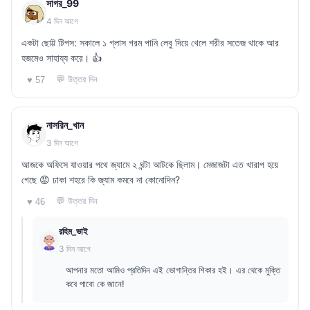
সাগর_99
4 দিন আগে
একটা ছোট্ট টিপস: সকালে ১ গ্লাস গরম পানি লেবু দিয়ে খেলে শরীর সতেজ থাকে আর
হজমেও সাহায্য করে। 👍
💬 উত্তর দিন
♥ 57
নাসরিন_খান
3 দিন আগে
আজকে অফিসে যাওয়ার পথে জ্যামে ২ ঘন্টা আটকে ছিলাম। মেজাজটা এত খারাপ হয়ে
গেছে 😡 ঢাকা শহরে কি জ্যাম কমবে না কোনোদিন?
💬 উত্তর দিন
♥ 46
রহিম_ভাই
3 দিন আগে
আপনার মতো আমিও প্রতিদিন এই ভোগান্তির শিকার হই। এর থেকে মুক্তি
কবে পাবো কে জানে!