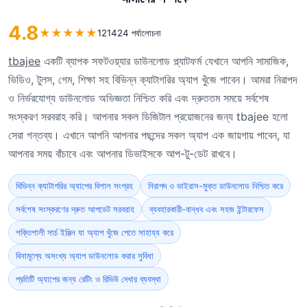
4.8
★
★
★
★
★
121424 পর্যালোচনা
tbajee
একটি ব্যাপক সফটওয়্যার ডাউনলোড প্ল্যাটফর্ম যেখানে আপনি সামাজিক,
ভিডিও, টুলস, গেম, শিক্ষা সহ বিভিন্ন ক্যাটাগরির অ্যাপ খুঁজে পাবেন। আমরা নিরাপদ
ও নির্ভরযোগ্য ডাউনলোড অভিজ্ঞতা নিশ্চিত করি এবং দ্রুততম সময়ে সর্বশেষ
সংস্করণ সরবরাহ করি। আপনার সকল ডিজিটাল প্রয়োজনের জন্য tbajee হলো
সেরা গন্তব্য। এখানে আপনি আপনার পছন্দের সকল অ্যাপ এক জায়গায় পাবেন, যা
আপনার সময় বাঁচাবে এবং আপনার ডিভাইসকে আপ-টু-ডেট রাখবে।
বিভিন্ন ক্যাটাগরির অ্যাপের বিশাল সংগ্রহ
নিরাপদ ও ভাইরাস-মুক্ত ডাউনলোড নিশ্চিত করে
সর্বশেষ সংস্করণের দ্রুত আপডেট সরবরাহ
ব্যবহারকারী-বান্ধব এবং সহজ ইন্টারফেস
শক্তিশালী সার্চ ইঞ্জিন যা অ্যাপ খুঁজে পেতে সাহায্য করে
বিনামূল্যে অসংখ্য অ্যাপ ডাউনলোড করার সুবিধা
প্রতিটি অ্যাপের জন্য রেটিং ও রিভিউ দেখার ব্যবস্থা