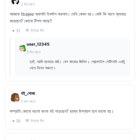
2 দিন আগে
আজকে tbajee অ্যাপটা ইনস্টল করলাম। দেখি কেমন হয়। কেউ কি আগে ব্যবহার
করেছেন? কোনো টিপস আছে?
💬 উত্তর দিন
♥ 31
user_12345
2 দিন আগে
হ্যাঁ, আমি ব্যবহার করি। বেশ কাজের জিনিস। প্রোফাইল সেটিংসটা একটু
দেখে নিবেন শুরুতে।
বই_পোকা
1 মাস আগে
সম্প্রতি কোনো ভালো বাংলা বই পড়েছেন? রহস্য উপন্যাস হলে ভালো হয়।
💬 উত্তর দিন
♥ 39