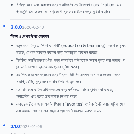
বিভিন্ন ভাষা এবং অঞ্চলের জন্য প্ল্যাটফর্মের স্থানীয়করণ (localization) এর
প্রস্তুতি শুরু হয়েছে, যা বিশ্বব্যাপী ব্যবহারকারীদের জন্য সুবিধা বাড়াবে।
3.0.0
2026-02-10
শিক্ষা ও শেখার উপর ফোকাস
নতুন এবং বিস্তৃত 'শিক্ষা ও শেখা' (Education & Learning) বিভাগ চালু করা
হয়েছে, যেখানে বিভিন্ন বয়সের জন্য শিক্ষামূলক অ্যাপস রয়েছে।
নির্বাচিত অ্যাপ্লিকেশনগুলির জন্য অফলাইন ডাউনলোড ক্ষমতা যুক্ত করা হয়েছে, যা
ইন্টারনেট সংযোগ ছাড়াই ব্যবহারের সুবিধা দেবে।
অ্যাপ্লিকেশন অনুসন্ধানের জন্য উন্নত ফিল্টারিং অপশন যোগ করা হয়েছে, যেমন
বিভাগ, রেটিং, মূল্য এবং ভাষার উপর ভিত্তি করে।
বড় আকারের ফাইল ডাউনলোডের জন্য কর্মক্ষমতা আরও বৃদ্ধি করা হয়েছে, যা
স্থিতিশীল এবং দ্রুত ডাউনলোড নিশ্চিত করবে।
ব্যবহারকারীদের জন্য একটি 'প্রিয়' (Favorites) তালিকা তৈরি করার সুবিধা যোগ
করা হয়েছে, যেখানে তারা পছন্দের অ্যাপগুলি সংরক্ষণ করতে পারবে।
2.1.0
2026-01-05